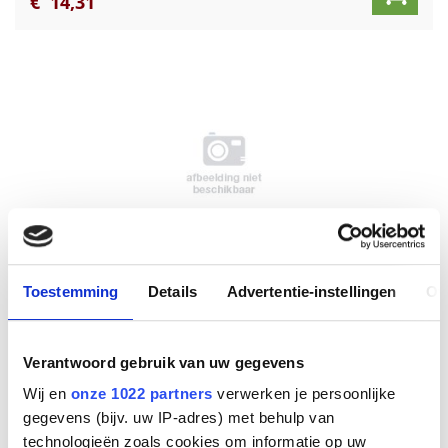
€
14
,
31
TP Link LiteWave 8-Port Gigabit Desktop
Toestemming
Details
Advertentie-instellingen
Ov
Switch
Info
Verantwoord gebruik van uw gegevens
Ruime voorraad
Wij en
onze 1022 partners
verwerken je persoonlijke
€
15
,
36
gegevens (bijv. uw IP-adres) met behulp van
technologieën zoals cookies om informatie op uw