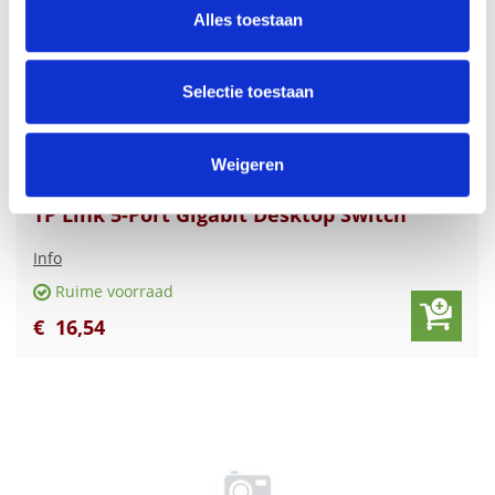
en om ons websiteverkeer te analyseren. Ook delen we
Alles toestaan
informatie over uw gebruik van onze site met onze
partners voor social media, adverteren en analyse. Deze
partners kunnen deze gegevens combineren met andere
Selectie toestaan
informatie die u aan ze heeft verstrekt of die ze hebben
verzameld op basis van uw gebruik van hun services.
Weigeren
TP Link 5-Port Gigabit Desktop Switch
Info
Ruime voorraad
€
16
,
54