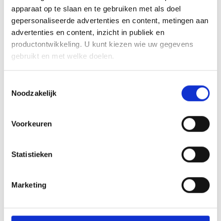
apparaat op te slaan en te gebruiken met als doel
gepersonaliseerde advertenties en content, metingen aan
advertenties en content, inzicht in publiek en
productontwikkeling. U kunt kiezen wie uw gegevens
gebruikt en met welke doelen.
Als u het toestaat, willen we ook graag:
Toestemmingsselectie
Noodzakelijk
Informatie verzamelen over uw geografische
locatie, die tot een paar meter nauwkeurig kan zijn
TP Link AC600 Mini Dual Band Wi-Fi USB
Uw apparaat identificeren door het actief te
Voorkeuren
Adapter
scannen op specifieke eigenschappen (fingerprinting)
Lees meer over hoe uw persoonlijke gegevens worden
Info
Statistieken
verwerkt en stel uw voorkeuren in het
detailgedeelte
in.
Niet op voorraad
U kunt uw toestemming op elk moment wijzigen of
€
15
,
00
intrekken in de Cookieverklaring.
Marketing
We gebruiken cookies om content en advertenties te
personaliseren, om functies voor social media te bieden