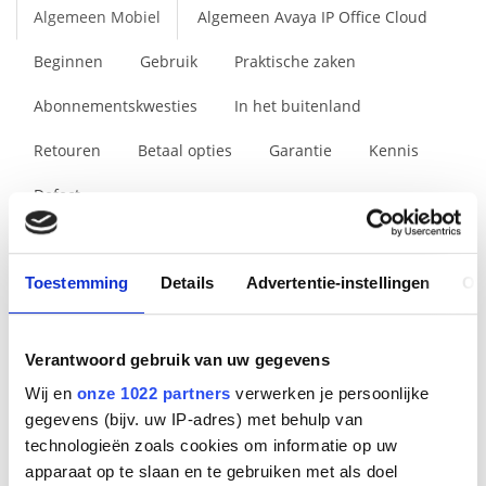
Algemeen Mobiel
Algemeen Avaya IP Office Cloud
Beginnen
Gebruik
Praktische zaken
Abonnementskwesties
In het buitenland
Retouren
Betaal opties
Garantie
Kennis
Defect
Heeft u nog tips?
Toestemming
Details
Advertentie-instellingen
Ov
Moet mijn toestel een smartphone te zijn?
Wat is een PIN code?
Verantwoord gebruik van uw gegevens
Wat is een PUKcode?
Wij en
onze 1022 partners
verwerken je persoonlijke
gegevens (bijv. uw IP-adres) met behulp van
Wat is een app?
technologieën zoals cookies om informatie op uw
apparaat op te slaan en te gebruiken met als doel
Heb ik een app nodig om te kunnen bellen?