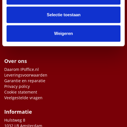
informatie over uw gebruik van onze site met onze
partners voor social media, adverteren en analyse. Deze
partners kunnen deze gegevens combineren met andere
Selectie toestaan
informatie die u aan ze heeft verstrekt of die ze hebben
verzameld op basis van uw gebruik van hun services.
Weigeren
Over ons
Daarom IPoffice.nl
Leveringsvoorwaarden
Garantie en reparatie
Privacy policy
Cookie statement
Veelgestelde vragen
Informatie
Hulstweg 8
1032 LB Amsterdam