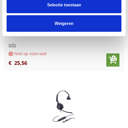
partners kunnen deze gegevens combineren met andere
Selectie toestaan
informatie die u aan ze heeft verstrekt of die ze hebben
verzameld op basis van uw gebruik van hun services.
Weigeren
Yealink UH42 SE Mono Teams USB-C/A
Info
Niet op voorraad
€
25
,
56