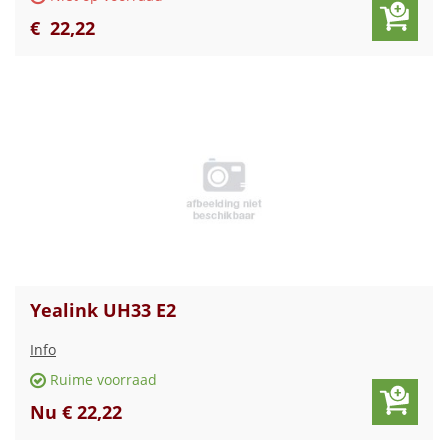
€
22
,
22
Yealink UH33 E2
Info
Ruime voorraad
Nu € 22,22