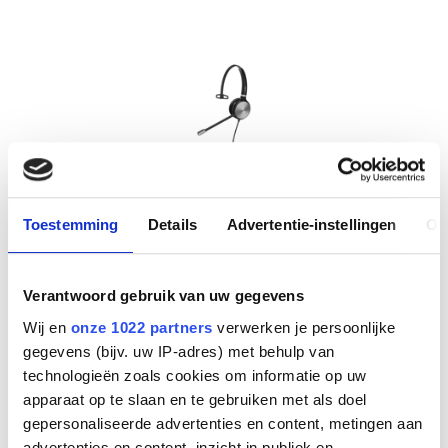
Toestemming
Details
Advertentie-instellingen
Ov
Yealink YHS36 E2 Mono
Info
Verantwoord gebruik van uw gegevens
Ruime voorraad
Wij en
onze 1022 partners
verwerken je persoonlijke
€
25
,
56
gegevens (bijv. uw IP-adres) met behulp van
technologieën zoals cookies om informatie op uw
apparaat op te slaan en te gebruiken met als doel
gepersonaliseerde advertenties en content, metingen aan
advertenties en content, inzicht in publiek en