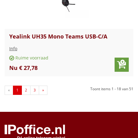
Yealink UH35 Mono Teams USB-C/A
Info
Ruime voorraad
Nu € 27,78
Toont items
1 - 18
van
51
«
1
2
3
»