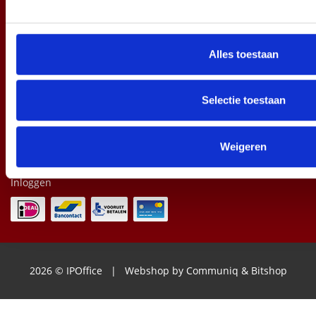
verstrekt of die ze hebben verzameld op basis van uw gebru
Informatie
Hulstweg 8
Alles toestaan
1032 LB Amsterdam
020 - 4303 203
info@ipoffice.nl
KvK 34107601
Selectie toestaan
BTW NL807556002B02
Mijn IPOffice.nl
Weigeren
Account aanmaken
Inloggen
2026 © IPOffice | Webshop by
Communiq
&
Bitshop