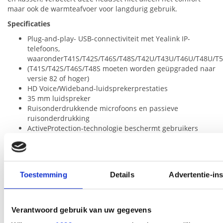
maar ook de warmteafvoer voor langdurig gebruik.
Specificaties
Plug-and-play-
USB
-connectiviteit met Yealink IP-
telefoons,
waaronderT41S/T42S/T46S/T48S/T42U/T43U/T46U/T48U/T
(T41S/T42S/T46S/T48S moeten worden geüpgraded naar
versie 82 of hoger)
HD Voice/Wideband-luidsprekerprestaties
35 mm luidspreker
Ruisonderdrukkende microfoons en passieve
ruisonderdrukking
ActiveProtection-technologie beschermt gebruikers
tegen akoestisch letsel
Muziekbediening
Geïntegreerde
LED
-indicator en waarschuwingstoon
300° buigbare microfoonarm
Toestemming
Details
Advertentie-ins
Inhoud van de verpakking
UH35 mono-headset
Draagtas
Verantwoord gebruik van uw gegevens
Snelstartgids