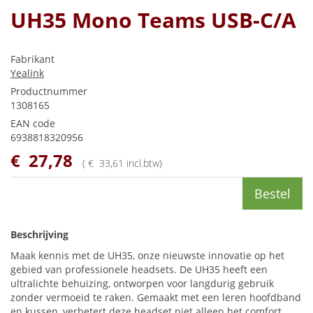
UH35 Mono Teams USB-C/A
Fabrikant
Yealink
Productnummer
1308165
EAN code
6938818320956
€
27
,
78
(
€
33
,
61
incl.btw
)
Bestel
Beschrijving
Maak kennis met de UH35, onze nieuwste innovatie op het
gebied van professionele headsets. De UH35 heeft een
ultralichte behuizing, ontworpen voor langdurig gebruik
zonder vermoeid te raken. Gemaakt met een leren hoofdband
en kussen, verbetert deze headset niet alleen het comfort