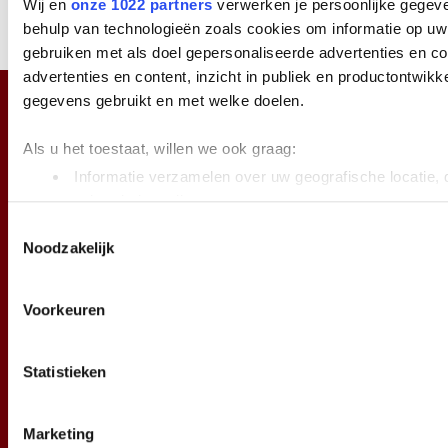
Wij en
onze 1022 partners
verwerken je persoonlijke gegeve
PDF
DATASHEET
behulp van technologieën zoals cookies om informatie op uw 
gebruiken met als doel gepersonaliseerde advertenties en c
advertenties en content, inzicht in publiek en productontwikk
gegevens gebruikt en met welke doelen.
Als u het toestaat, willen we ook graag:
Informatie verzamelen over uw geografische locatie, 
nauwkeurig kan zijn
Uw apparaat identificeren door het actief te scannen
Toestemmingsselectie
Noodzakelijk
(fingerprinting)
Lees meer over hoe uw persoonlijke gegevens worden verwer
Over ons
het
detailgedeelte
in. U kunt uw toestemming op elk moment 
Voorkeuren
Cookieverklaring.
Daarom IPoffice.nl
Leveringsvoorwaarden
Garantie en reparatie
Statistieken
We gebruiken cookies om content en advertenties te persona
Privacy policy
social media te bieden en om ons websiteverkeer te analyse
Cookie statement
over uw gebruik van onze site met onze partners voor social
Veelgestelde vragen
Marketing
Deze partners kunnen deze gegevens combineren met andere 