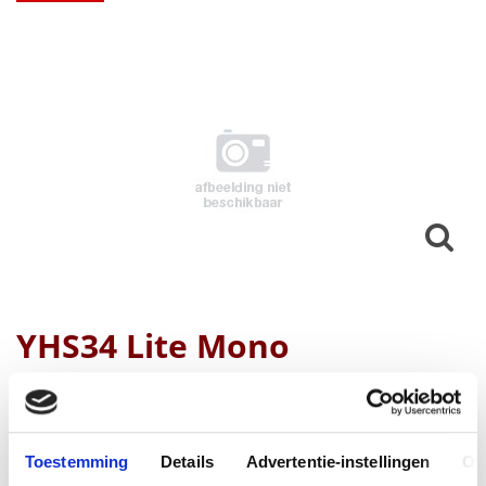
YHS34 Lite Mono
Yealink
Productnummer
1308028
Toestemming
Details
Advertentie-instellingen
Ov
EAN code