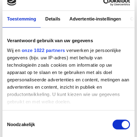
Fabrikant
TP Link
Toestemming
Details
Advertentie-instellingen
Ov
Productnummer
LS108G
EAN code
Verantwoord gebruik van uw gegevens
6935364085452
Wij en
onze 1022 partners
verwerken je persoonlijke
Bruto advies prijs
gegevens (bijv. uw IP-adres) met behulp van
€
19
,
32
(
€
23
,
38
incl.btw
)
technologieën zoals cookies om informatie op uw
apparaat op te slaan en te gebruiken met als doel
€
17
,
73
(
€
21
,
45
incl.btw
)
gepersonaliseerde advertenties en content, metingen aan
advertenties en content, inzicht in publiek en
Bestel
productontwikkeling. U kunt kiezen wie uw gegevens
gebruikt en met welke doelen.
Beschrijving
Als u het toestaat, willen we ook graag:
Toestemmingsselectie
De TP-Link LiteWave Series Unmanaged Switches bieden een
Noodzakelijk
Informatie verzamelen over uw geografische
gemakkelijke en betaalbare manier om je bekabelde netwerk
uit te breiden. Ze zijn eenvoudig te gebruiken en
locatie, die tot een paar meter nauwkeurig kan zijn