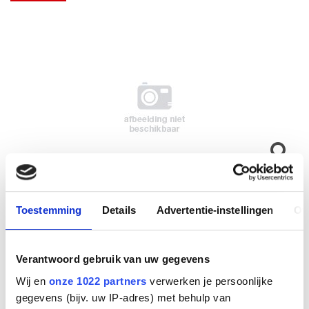
Toestemming
Details
Advertentie-instellingen
Ov
Verantwoord gebruik van uw gegevens
USB 3.0 4-Port Hub
Wij en
onze 1022 partners
verwerken je persoonlijke
gegevens (bijv. uw IP-adres) met behulp van