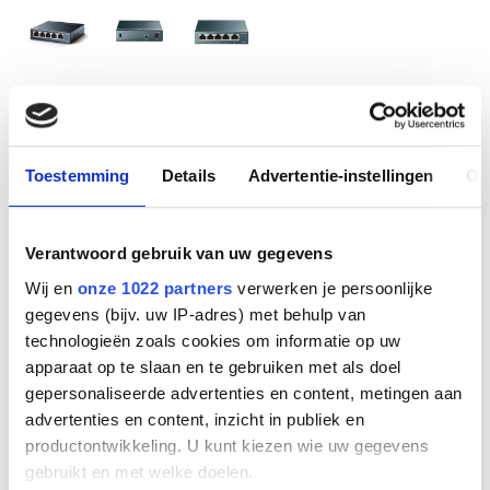
5-Port Gigabit Desktop
Switch
Toestemming
Details
Advertentie-instellingen
Ov
TP Link
Productnummer
Verantwoord gebruik van uw gegevens
TL-SG105
Wij en
onze 1022 partners
verwerken je persoonlijke
EAN code
6935364021146
gegevens (bijv. uw IP-adres) met behulp van
Bruto advies prijs
technologieën zoals cookies om informatie op uw
€
18
,
03
(
€
21
,
82
incl.btw
)
apparaat op te slaan en te gebruiken met als doel
gepersonaliseerde advertenties en content, metingen aan
advertenties en content, inzicht in publiek en
€
16
,
54
(
€
20
,
01
incl.btw
)
productontwikkeling. U kunt kiezen wie uw gegevens
gebruikt en met welke doelen.
Bestel