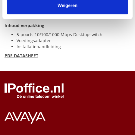
Bewaken en aanpakken van lusgerelateerde problemen
Weigeren
binnen uw netwerkstructuur om onderbrekingen door
looping te voorkomen
Inhoud verpakking
5-poorts 10/100/1000 Mbps Desktopswitch
Voedingsadapter
Installatiehandleiding
PDF
DATASHEET