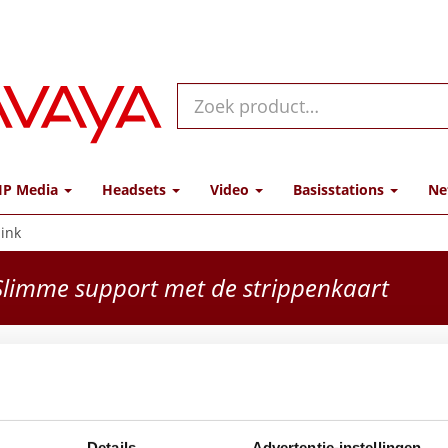
IP Media
Headsets
Video
Basisstations
Ne
link
limme support met de strippenkaart
Yeali
SIP-T
Details
Advertentie-instellingen