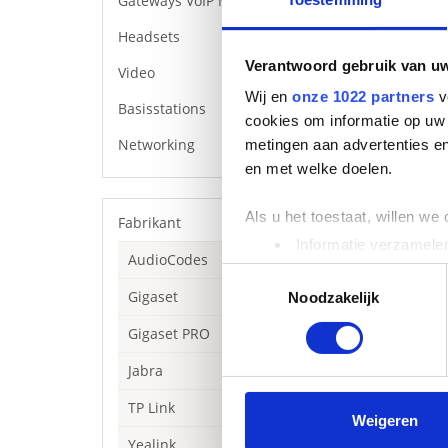
Gateways VoIP Media
Headsets
Verantwoord gebruik van u
Video
Wij en
onze 1022 partners
v
Basisstations
cookies om informatie op uw 
Networking
metingen aan advertenties en
en met welke doelen.
Als u het toestaat, willen we
Fabrikant
Informatie verzamelen
AudioCodes
Uw apparaat identific
Toestemmingsselectie
Gigaset
Lees meer over hoe uw perso
Noodzakelijk
toestemming op elk moment wi
Gigaset PRO
We gebruiken cookies om cont
Jabra
websiteverkeer te analyseren
TP Link
media, adverteren en analys
Weigeren
Yealink Powerad
verstrekt of die ze hebben v
Yealink