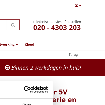
telefonisch advies of bestellen
020 - 4303 203
tworking
Cloud
Terug
Binnen 2 werkdagen in huis!
nk Poweradapter 5V
2X/3X/T4X/T5X serie en
Over