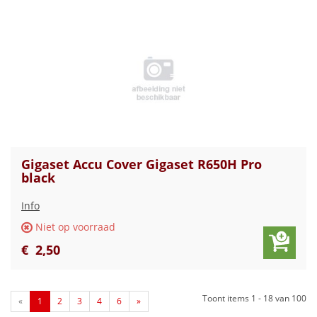
Gigaset Accu Cover Gigaset R650H Pro
black
Info
Niet op voorraad
€
2
,
50
Toont items
1 - 18
van
100
«
1
2
3
4
6
»