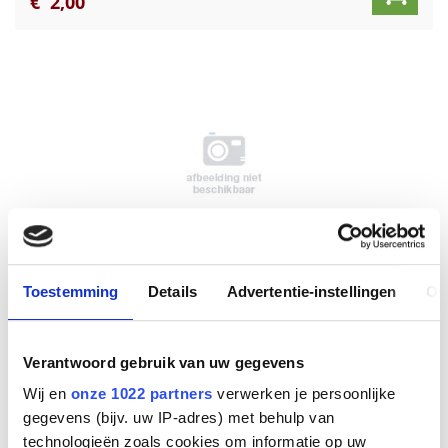
€
2
,
00
Gigaset PRO Stand Foot Maxwell3
Toestemming
Details
Advertentie-instellingen
Ov
Info
Niet op voorraad
Verantwoord gebruik van uw gegevens
€
2
,
25
Wij en
onze 1022 partners
verwerken je persoonlijke
gegevens (bijv. uw IP-adres) met behulp van
technologieën zoals cookies om informatie op uw