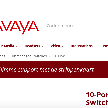
IP Media
Headsets
Video
Basisstations
Ne
hes
Unmanaged Switches
TP Link
limme support met de strippenkaart
10-Po
Switc