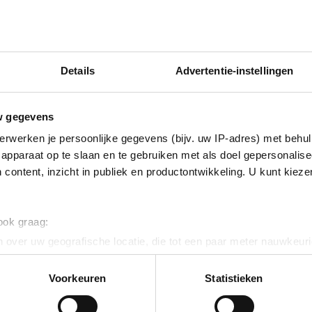
Fabrikant
Productnum
EAN code
Details
Advertentie-instellingen
Bruto advies p
€
82
,
73
w gegevens
erwerken je persoonlijke gegevens (bijv. uw IP-adres) met behul
apparaat op te slaan en te gebruiken met als doel gepersonalise
 content, inzicht in publiek en productontwikkeling. U kunt kiez
en onbeheerde switch met 10 Gigabit-poorten die geen configurati
 ook graag:
utomatisch alle
IEEE
802.3af/at compatibele Powered Devices (PD’s) 
 over uw geografische locatie, die tot een paar meter nauwkeuri
eren door het actief te scannen op specifieke eigenschappen (fing
 RJ45-poorten, en 1× gigabit combo
SFP
/RJ45-poort
onlijke gegevens worden verwerkt en stel uw voorkeuren in he
Voorkeuren
Statistieken
orten verzenden data en stroom via een enkele kabel met een tot
jzigen of intrekken in de Cookieverklaring.
eit met
IEEE
802.3af/at PoE+, de switch ondersteunt PoE Power tot 3