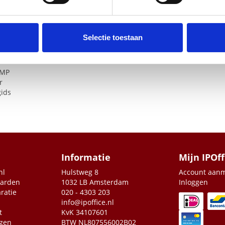
data- en stroomoverdrachtsbereik in Extend Mode.
ent en advertenties te personaliseren, om functies voor social
ode zorgt voor hoge prioriteit van poort 1-2 om de kwaliteit van d
dus maakt scheiding van clientverkeer met één klik mogelijk voor be
. Ook delen we informatie over uw gebruik van onze site met on
h rebooten van je uitgevallen of niet reagerende PoE-gevoede ap
e. Deze partners kunnen deze gegevens combineren met andere i
Selectie toestaan
lay zonder configuratie
erzameld op basis van uw gebruik van hun services.
ing
0MP
r
gids
Informatie
Mijn IPOff
nl
Hulstweg 8
Account aan
aarden
1032 LB Amsterdam
Inloggen
ratie
020 - 4303 203
info@ipoffice.nl
t
KvK 34107601
agen
BTW NL807556002B02