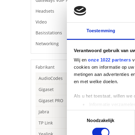
Gateways VoIP Media
Headsets
Video
Toestemming
Basisstations
Networking
Verantwoord gebruik van u
Wij en
onze 1022 partners
v
Fabrikant
cookies om informatie op uw 
metingen aan advertenties en
AudioCodes
en met welke doelen.
Beschrijving
Gigaset
TL-SG1210MP is e
Als u het toestaat, willen we
biedt. Hij kan a
Gigaset PRO
Informatie verzamelen
Specificaties
Jabra
Uw apparaat identific
Toestemmingsselectie
9× gigabit
Lees meer over hoe uw perso
Noodzakelijk
TP Link
8× PoE+ po
toestemming op elk moment wi
Conformit
Yealink