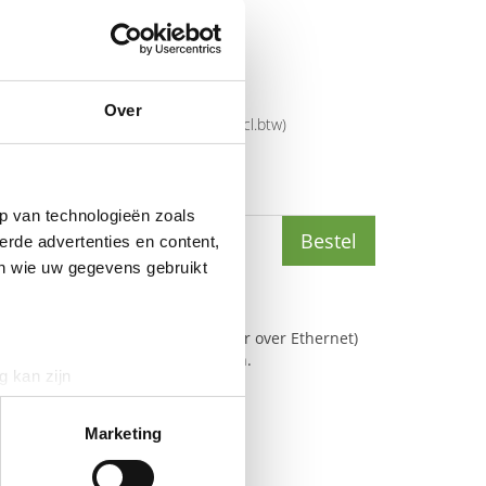
TP Link
mer
TL-SG1210MP
6935364052683
Over
rijs
€
90
,
15
(
€
109
,
08
incl.btw
)
(
€
100
,
10
incl.btw
)
p van technologieën zoals
Bestel
erde advertenties en content,
en wie uw gegevens gebruikt
e vereist en 8 PoE-poorten (Power over Ethernet)
detecteren en van stroom voorzien.
g kan zijn
erprinting)
t
detailgedeelte
in. U kunt uw
Marketing
aal stroombudget van 123 W.
0 W voor elke PoE-poort.