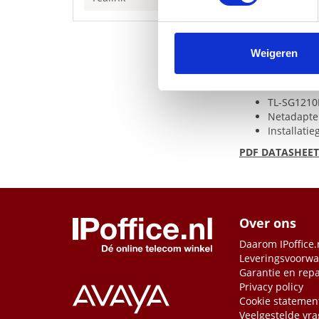
Tot 250 m 
We gebruiken cookies om cont
Priority M
Isolatiemo
websiteverkeer te analyseren
Automatisc
media, adverteren en analys
Weigeren
Plug-and-p
verstrekt of die ze hebben v
inhoud verpakk
TL-SG121
Netadapte
Installatie
PDF
DATASHEET
Over ons
Daarom IPoffice.
Leveringsvoorw
Garantie en repa
Privacy policy
Cookie statemen
Veelgestelde vr