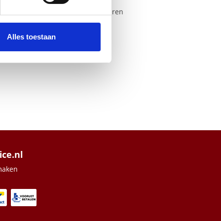
 media te bieden en om ons
e gevoelige toepassingen te garanderen
tere beveiliging en prestaties
ze partners voor social
paraten met PoE Auto Recovery.
nformatie die u aan ze heeft
Alles toestaan
ice.nl
maken