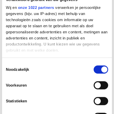
Wij en
onze 1022 partners
verwerken je persoonlijke
gegevens (bijv. uw IP-adres) met behulp van
technologieën zoals cookies om informatie op uw
Gigaset PHONE BAG black
apparaat op te slaan en te gebruiken met als doel
for all Smartphone
gepersonaliseerde advertenties en content, metingen aan
advertenties en content, inzicht in publiek en
productontwikkeling. U kunt kiezen wie uw gegevens
Fabrikant
gebruikt en met welke doelen.
Gigaset
Productnummer
Als u het toestaat, willen we ook graag:
Toestemmingsselectie
S30853-Z1528-R13
Noodzakelijk
Informatie verzamelen over uw geografische
EAN code
locatie, die tot een paar meter nauwkeurig kan zijn
4250366870472
Uw apparaat identificeren door het actief te
€
20
,
58
Voorkeuren
(
€
24
,
90
incl.btw
)
scannen op specifieke eigenschappen (fingerprinting)
Lees meer over hoe uw persoonlijke gegevens worden
Bestel
Statistieken
verwerkt en stel uw voorkeuren in het
detailgedeelte
in.
U kunt uw toestemming op elk moment wijzigen of
Beschrijving
intrekken in de Cookieverklaring.