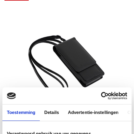
Toestemming
Details
Advertentie-instellingen
Ov
Verantwoord gebruik van uw gegevens