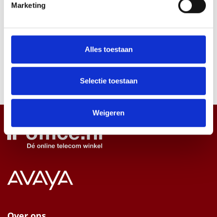
Marketing
Voor alle Gigaset smartphones.
We gebruiken cookies om content en advertenties te
Specificaties
personaliseren, om functies voor social media te bieden
Pen houder aan de zijkant
en om ons websiteverkeer te analyseren. Ook delen we
Alles toestaan
Kaarthouder op de voorkant
informatie over uw gebruik van onze site met onze
Riemklip op de achterkant
partners voor social media, adverteren en analyse. Deze
Verwijderbare draag band
Gemaakt van vegan Leer
partners kunnen deze gegevens combineren met andere
Selectie toestaan
informatie die u aan ze heeft verstrekt of die ze hebben
verzameld op basis van uw gebruik van hun services.
Weigeren
Over ons