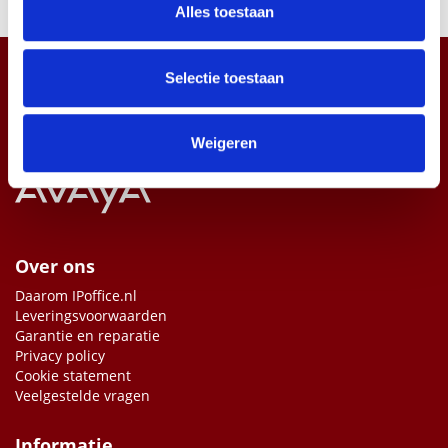
en om ons websiteverkeer te analyseren. Ook delen we
Alles toestaan
informatie over uw gebruik van onze site met onze
partners voor social media, adverteren en analyse. Deze
partners kunnen deze gegevens combineren met andere
Selectie toestaan
informatie die u aan ze heeft verstrekt of die ze hebben
verzameld op basis van uw gebruik van hun services.
Weigeren
Over ons
Daarom IPoffice.nl
Leveringsvoorwaarden
Garantie en reparatie
Privacy policy
Cookie statement
Veelgestelde vragen
Informatie