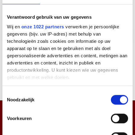
Hieronder kunt u inloggen. Met een account heeft u inzicht in
uw besteloverzicht en hoeft u bij de volgende bestelling uw
Verantwoord gebruik van uw gegevens
gegevens niet nogmaals in te voeren.
Gebruikersnaam
Wij en
onze 1022 partners
verwerken je persoonlijke
gegevens (bijv. uw IP-adres) met behulp van
technologieën zoals cookies om informatie op uw
Wachtwoord
apparaat op te slaan en te gebruiken met als doel
gepersonaliseerde advertenties en content, metingen aan
advertenties en content, inzicht in publiek en
Inloggen
Wachtwoord vergeten?
productontwikkeling. U kunt kiezen wie uw gegevens
gebruikt en met welke doelen.
Registreren
Als u het toestaat, willen we ook graag:
Toestemmingsselectie
Noodzakelijk
Informatie verzamelen over uw geografische
locatie, die tot een paar meter nauwkeurig kan zijn
Uw apparaat identificeren door het actief te
Voorkeuren
scannen op specifieke eigenschappen (fingerprinting)
Lees meer over hoe uw persoonlijke gegevens worden