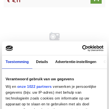
€
4
,
11
Toestemming
Details
Advertentie-instellingen
Ov
Yealink Krulsnoer SC-T26P/T28P/SIP-T4x
Info
Verantwoord gebruik van uw gegevens
Niet op voorraad
Wij en
onze 1022 partners
verwerken je persoonlijke
gegevens (bijv. uw IP-adres) met behulp van
€
4
,
73
technologieën zoals cookies om informatie op uw
apparaat op te slaan en te gebruiken met als doel