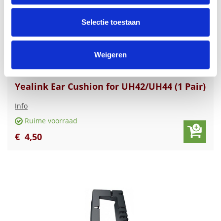
partners voor social media, adverteren en analyse. Deze
partners kunnen deze gegevens combineren met andere
Selectie toestaan
informatie die u aan ze heeft verstrekt of die ze hebben
verzameld op basis van uw gebruik van hun services.
Weigeren
Yealink Ear Cushion for UH42/UH44 (1 Pair)
Info
Ruime voorraad
€
4
,
50