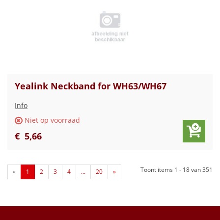
Yealink Neckband for WH63/WH67
Info
Niet op voorraad
€
5
,
66
Toont items
1 - 18
van
351
«
1
2
3
4
...
20
»