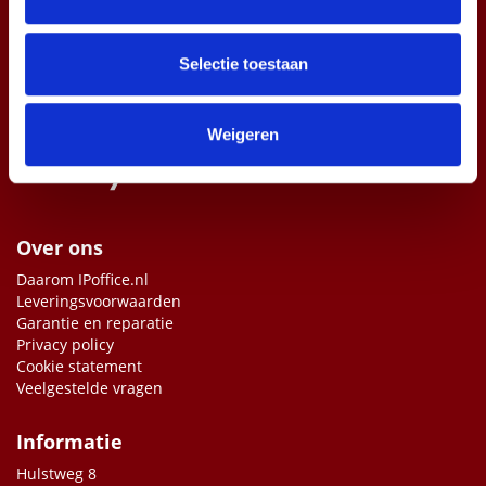
informatie over uw gebruik van onze site met onze
partners voor social media, adverteren en analyse. Deze
partners kunnen deze gegevens combineren met andere
Selectie toestaan
informatie die u aan ze heeft verstrekt of die ze hebben
verzameld op basis van uw gebruik van hun services.
Weigeren
Over ons
Daarom IPoffice.nl
Leveringsvoorwaarden
Garantie en reparatie
Privacy policy
Cookie statement
Veelgestelde vragen
Informatie
Hulstweg 8