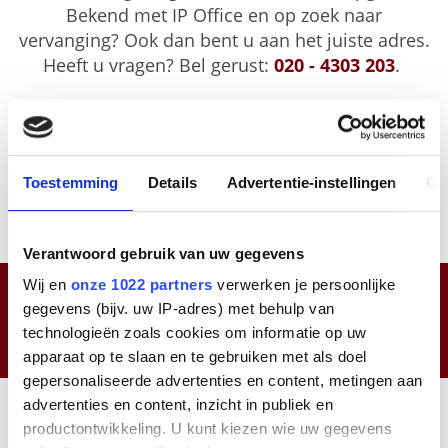
Bekend met IP Office en op zoek naar
vervanging? Ook dan bent u aan het juiste adres.
Heeft u vragen? Bel gerust:
020 - 4303 203
.
De situatie rondom het coronavirus heeft invloed
op de beschikbaarheid van producten en
diensten. Houdt u rekening met vertragingen of
Toestemming
Details
Advertentie-instellingen
Ov
<langer> uitgestelde leveringen.
Verantwoord gebruik van uw gegevens
Wij en
onze 1022 partners
verwerken je persoonlijke
Webshop én advies
gegevens (bijv. uw IP-adres) met behulp van
Slimme support met de strippenkaart
technologieën zoals cookies om informatie op uw
Binnen 2 werkdagen in huis!
apparaat op te slaan en te gebruiken met als doel
gepersonaliseerde advertenties en content, metingen aan
advertenties en content, inzicht in publiek en
productontwikkeling. U kunt kiezen wie uw gegevens
Geen gegevens gevonden.