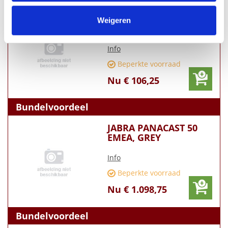
verzameld op basis van uw gebruik van hun services.
Yealink SIP-T53 VoIP
Weigeren
telefoon
Info
Beperkte voorraad
Nu € 106,25
Bundelvoordeel
JABRA PANACAST 50
EMEA, GREY
Info
Beperkte voorraad
Nu € 1.098,75
Bundelvoordeel