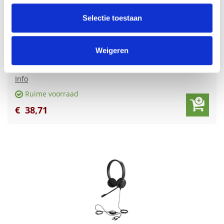
partners voor social media, adverteren en analyse. Deze
partners kunnen deze gegevens combineren met andere
Selectie toestaan
informatie die u aan ze heeft verstrekt of die ze hebben
verzameld op basis van uw gebruik van hun services.
Weigeren
Jabra Evolve 20 SE, USB C/A, MS Stereo
Info
Ruime voorraad
€
38
,
71