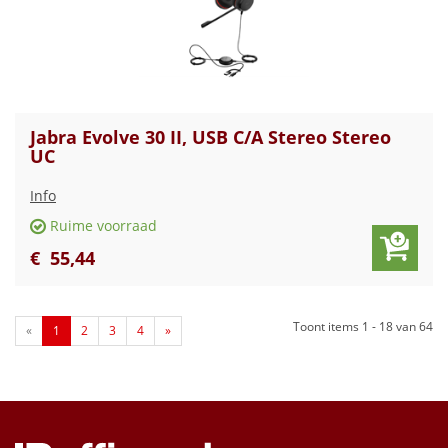
Jabra Evolve 30 II, USB C/A Stereo Stereo
UC
Info
Ruime voorraad
€
55
,
44
Toont items
1 - 18
van
64
«
1
2
3
4
»