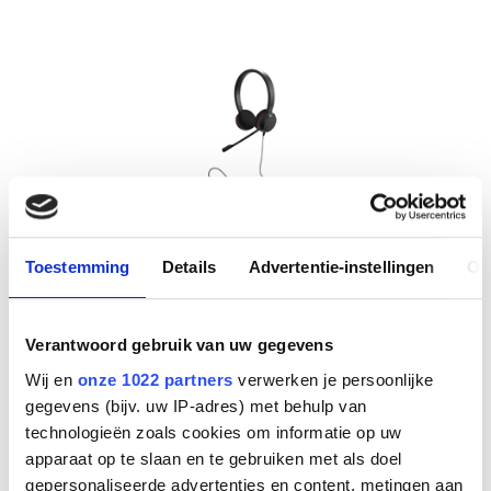
Jabra Evolve 20, USB C/A, UC Stereo
Toestemming
Details
Advertentie-instellingen
Ov
Info
Verantwoord gebruik van uw gegevens
Niet op voorraad
€
36
,
28
Wij en
onze 1022 partners
verwerken je persoonlijke
gegevens (bijv. uw IP-adres) met behulp van
technologieën zoals cookies om informatie op uw
apparaat op te slaan en te gebruiken met als doel
gepersonaliseerde advertenties en content, metingen aan