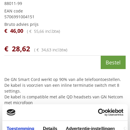
88011-99
EAN code
5706991004151
Bruto advies prijs
€
46
,
00
(
€
55
,
66
incl.btw
)
€
28
,
62
(
€
34
,
63
incl.btw
)
Bestel
De GN Smart Cord werkt op 90% van alle telefoontoestellen.
De kabel is voorzien van een inline terminatie switch met 8
settings.
De kabel is compatible met alle QD headsets van GN Netcom
met microfoon
code 00, 02, 82, 70 of 72. Doordat een aantal settings van het
Smart Cord
versterkt zijn, is het mogelijk om een
STD
headset (02) te
gebruiken waar
Toestemming
Details
Advertentie-instellingen
Ov