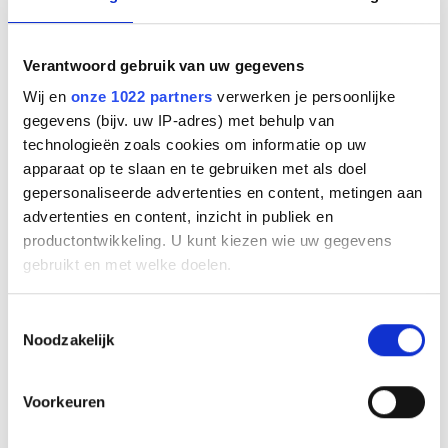
normaalgesproken een HS headset (09) moet worden
gebruikt.
Komt
Verantwoord gebruik van uw gegevens
overeen
Straight
Verster-
Wij en
onze 1022 partners
verwerken je persoonlijke
Setting
met
– Coiled
Terminatie
king
gegevens (bijv. uw IP-adres) met behulp van
1
8800-00-01
M-, R, R,
No
Standard
technologieën zoals cookies om informatie op uw
of 8800-01-
M+
apparaat op te slaan en te gebruiken met als doel
01
gepersonaliseerde advertenties en content, metingen aan
advertenties en content, inzicht in publiek en
2
8800-00-37
R, M-,
No
Avaya
of 8800-01-
M+, R
productontwikkeling. U kunt kiezen wie uw gegevens
37
gebruikt en met welke doelen.
3
8800-00-03
R, M+,
No
Ascom
Als u het toestaat, willen we ook graag:
of 8800-01-
M-, R
Toestemmingsselectie
11
Noodzakelijk
Informatie verzamelen over uw geografische
locatie, die tot een paar meter nauwkeurig kan zijn
4
8800-00-25
M+, R, R,
No
Japanese
Uw apparaat identificeren door het actief te
of 8800-01-
M-
Voorkeuren
06
scannen op specifieke eigenschappen (fingerprinting)
Lees meer over hoe uw persoonlijke gegevens worden