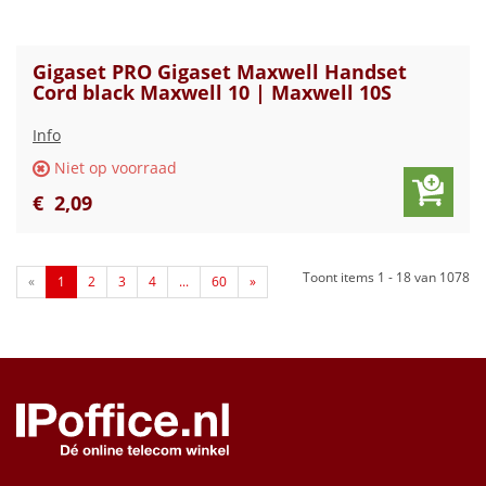
Gigaset PRO Gigaset Maxwell Handset
Cord black Maxwell 10 | Maxwell 10S
Info
Niet op voorraad
€
2
,
09
Toont items
1 - 18
van
1078
«
1
2
3
4
...
60
»