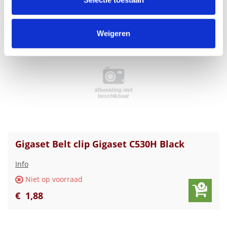
€
2
,
00
informatie die u aan ze heeft verstrekt of die ze hebben
verzameld op basis van uw gebruik van hun services.
Weigeren
Gigaset Belt clip Gigaset C530H Black
Info
Niet op voorraad
€
1
,
88