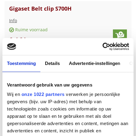
Gigaset Belt clip S700H
Info
Ruime voorraad
€
1
,
94
Toestemming
Details
Advertentie-instellingen
Ov
Verantwoord gebruik van uw gegevens
Wij en
onze 1022 partners
verwerken je persoonlijke
gegevens (bijv. uw IP-adres) met behulp van
technologieën zoals cookies om informatie op uw
apparaat op te slaan en te gebruiken met als doel
gepersonaliseerde advertenties en content, metingen aan
Gigaset Belt clip gigaset E630H serie
advertenties en content, inzicht in publiek en