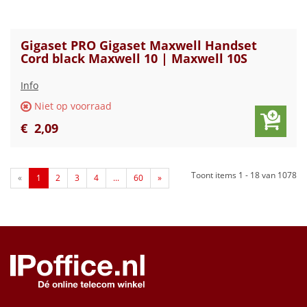
Gigaset PRO Gigaset Maxwell Handset
Cord black Maxwell 10 | Maxwell 10S
Info
Niet op voorraad
€
2
,
09
Toont items
1 - 18
van
1078
«
1
2
3
4
...
60
»