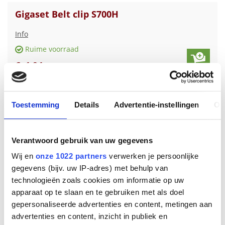
Gigaset Belt clip S700H
Info
Ruime voorraad
€
1
,
94
Toestemming
Details
Advertentie-instellingen
Ov
Verantwoord gebruik van uw gegevens
Wij en
onze 1022 partners
verwerken je persoonlijke
gegevens (bijv. uw IP-adres) met behulp van
technologieën zoals cookies om informatie op uw
apparaat op te slaan en te gebruiken met als doel
gepersonaliseerde advertenties en content, metingen aan
Gigaset Belt clip gigaset E630H serie
advertenties en content, inzicht in publiek en