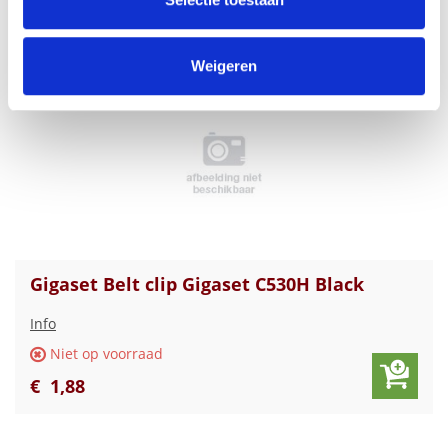
€
2
,
00
informatie die u aan ze heeft verstrekt of die ze hebben
verzameld op basis van uw gebruik van hun services.
Weigeren
Gigaset Belt clip Gigaset C530H Black
Info
Niet op voorraad
€
1
,
88