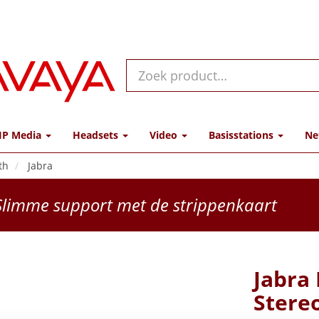
IP Media
Headsets
Video
Basisstations
Ne
th
Jabra
limme support met de strippenkaart
Jabra
Stere