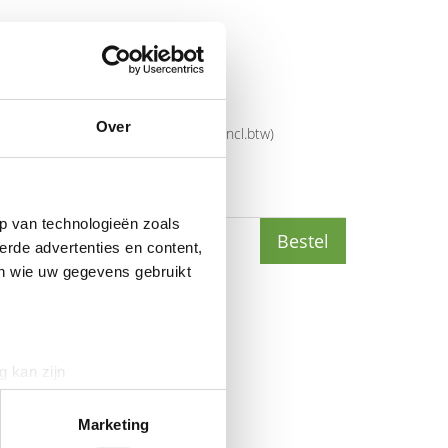
mer
28599-989-998
5706991023220
Over
rijs
€
519
,
00
(
€
627
,
99
incl.btw
)
3
(
€
390
,
75
incl.btw
)
p van technologieën zoals
Bestel
erde advertenties en content,
en wie uw gegevens gebruikt
nwerking.
g kan zijn
erprinting)
t
detailgedeelte
in. U kunt uw
Marketing