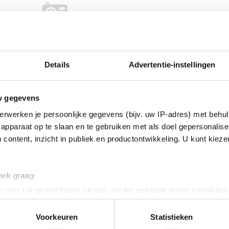
Fabrikant
Productnum
EAN code
Details
Advertentie-instellingen
Bruto advies p
€
322
,
9
w gegevens
erwerken je persoonlijke gegevens (bijv. uw IP-adres) met behul
apparaat op te slaan en te gebruiken met als doel gepersonalise
 content, inzicht in publiek en productontwikkeling. U kunt kiez
 ook graag:
 gefocust te houden. De beste headset voor concentratie en same
 over uw geografische locatie, die tot een paar meter nauwkeuri
eren door het actief te scannen op specifieke eigenschappen (fing
oontechnologie
onlijke gegevens worden verwerkt en stel uw voorkeuren in he
Voorkeuren
Statistieken
ybride actieve ruisonderdrukking
jzigen of intrekken in de Cookieverklaring.