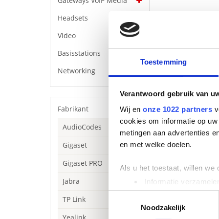
Gateways VoIP Media
Headsets
Video
Basisstations
Toestemming
Networking
Verantwoord gebruik van u
Fabrikant
Wij en
onze 1022 partners
v
cookies om informatie op uw 
AudioCodes
metingen aan advertenties en
en met welke doelen.
Gigaset
Beschrijving
EVOLVE2 85
Gigaset PRO
Als u het toestaat, willen we
Ontworpen om je
Jabra
Informatie verzamelen
Specificaties
Uw apparaat identific
Toestemmingsselectie
TP Link
10-microf
Lees meer over hoe uw perso
Noodzakelijk
Digitale h
Yealink
toestemming op elk moment wi