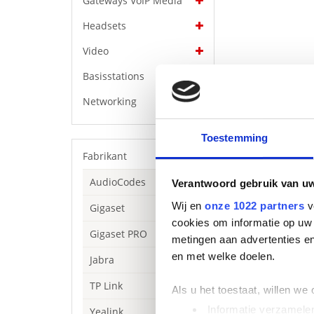
Gateways VoIP Media
Headsets
Video
Basisstations
Networking
Toestemming
Fabrikant
AudioCodes
Verantwoord gebruik van u
Wij en
onze 1022 partners
v
Gigaset
Beschrijving
cookies om informatie op uw 
Uitstekende resu
Gigaset PRO
metingen aan advertenties en
ongelooflijke ge
en met welke doelen.
Jabra
professionele mi
voegen. Het resu
TP Link
Als u het toestaat, willen we
Specificaties
Informatie verzamelen
Yealink