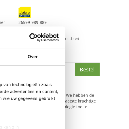
mer
26599-989-889
5706991022940
rijs
€
301
,
00
(
€
364
,
21
incl.btw
)
6
Over
(
€
206
,
74
incl.btw
)
Bestel
p van technologieën zoals
erde advertenties en content,
essionele audio maakt het verschil. We hebben de
en wie uw gegevens gebruikt
emaakt door drie strategisch geplaatste krachtige
ieuwste signaalverwerkingstechnologie toe te
g kan zijn