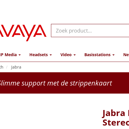
IP Media
Headsets
Video
Basisstations
Ne
th
Jabra
limme support met de strippenkaart
Jabra
Stere