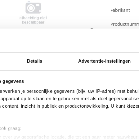
Fabrikant
Productnum
EAN code
Bruto advies p
€
170
,
8
Details
Advertentie-instellingen
w gegevens
erwerken je persoonlijke gegevens (bijv. uw IP-adres) met behul
apparaat op te slaan en te gebruiken met als doel gepersonalise
ltaten vereisen uitstekende gespreksprestaties en naadloze, prof
 content, inzicht in publiek en productontwikkeling. U kunt kiez
spreksprestaties van onze toonaangevende Evolve-serie nog beter g
crofoons in te bouwen en onze geavanceerde digitale chipset en n
ltaat is een uitstekende gesprekskwaliteit, elke keer weer.
 ook graag:
 over uw geografische locatie, die tot een paar meter nauwkeuri