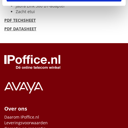
Veiligheidsbrochures
Jabra Link 380 BT-adapter
Zacht etui
PDF
TECHSHEET
PDF
DATASHEET
Over ons
Daarom IPoffice.nl
Leveringsvoorwaarden