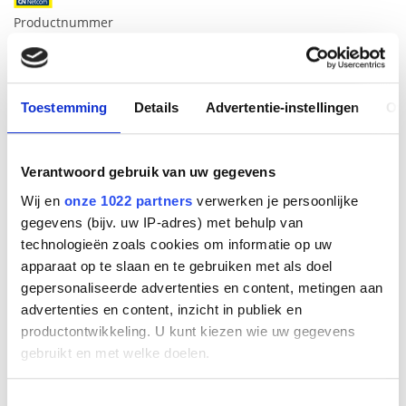
Productnummer
26599-899-899
EAN code
5706991023008
Bruto advies prijs
Toestemming
Details
Advertentie-instellingen
Ov
€
241
,
00
(
€
291
,
61
incl.btw
)
Verantwoord gebruik van uw gegevens
€
136
,
80
(
€
165
,
53
incl.btw
)
Wij en
onze 1022 partners
verwerken je persoonlijke
Bestel
gegevens (bijv. uw IP-adres) met behulp van
technologieën zoals cookies om informatie op uw
apparaat op te slaan en te gebruiken met als doel
Beschrijving
gepersonaliseerde advertenties en content, metingen aan
Uitstekende resultaten vereisen uitstekende
advertenties en content, inzicht in publiek en
gespreksprestaties en naadloze, professionele audio maakt
productontwikkeling. U kunt kiezen wie uw gegevens
het verschil. We hebben de ongelooflijke gespreksprestaties
gebruikt en met welke doelen.
van onze toonaangevende Evolve-serie nog beter gemaakt
door drie strategisch geplaatste krachtige professionele
microfoons in te bouwen en onze geavanceerde digitale
Als u het toestaat, willen we ook graag:
Toestemmingsselectie