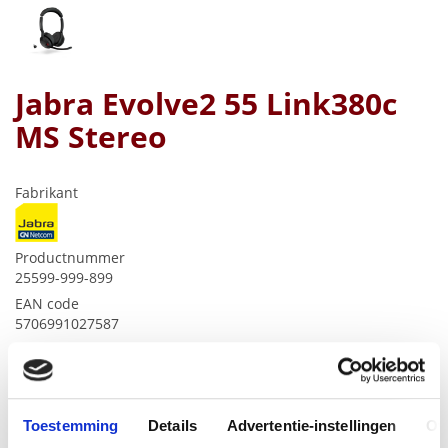
Jabra Evolve2 55 Link380c
MS Stereo
Fabrikant
Productnummer
25599-999-899
EAN code
5706991027587
Bruto advies prijs
€
229
,
00
(
€
277
,
09
incl.btw
)
Toestemming
Details
Advertentie-instellingen
Ov
€
129
,
99
(
€
157
,
29
incl.btw
)