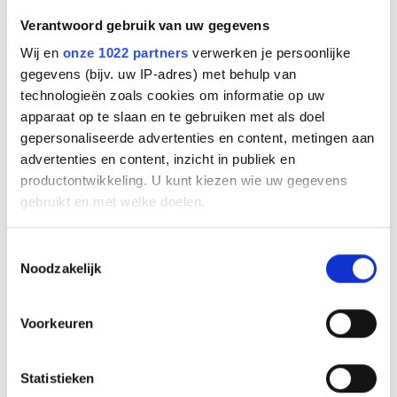
2393-829-189
Verantwoord gebruik van uw gegevens
EAN code
5706991021561
Wij en
onze 1022 partners
verwerken je persoonlijke
Bruto advies prijs
gegevens (bijv. uw IP-adres) met behulp van
€
161
,
00
(
€
194
,
81
incl.btw
)
technologieën zoals cookies om informatie op uw
apparaat op te slaan en te gebruiken met als doel
gepersonaliseerde advertenties en content, metingen aan
€
100
,
18
(
€
121
,
22
incl.btw
)
advertenties en content, inzicht in publiek en
productontwikkeling. U kunt kiezen wie uw gegevens
Bestel
gebruikt en met welke doelen.
Beschrijving
Als u het toestaat, willen we ook graag:
Toestemmingsselectie
Noodzakelijk
Jabra Biz 2300 Ontwikkeld als betaalbare contact center
Informatie verzamelen over uw geografische
headset
locatie, die tot een paar meter nauwkeurig kan zijn
Breng de stem van uw merk naar een hoger niveau met de
Uw apparaat identificeren door het actief te
kracht van betere gesprekken. De Jabra Biz 2300 bedrade
Voorkeuren
scannen op specifieke eigenschappen (fingerprinting)
headset is een investering in geluid van wereldklasse, hoge
gebruikerstevredenheid en concurrerende totale
Lees meer over hoe uw persoonlijke gegevens worden
eigendomskosten.
Statistieken
verwerkt en stel uw voorkeuren in het
detailgedeelte
in.