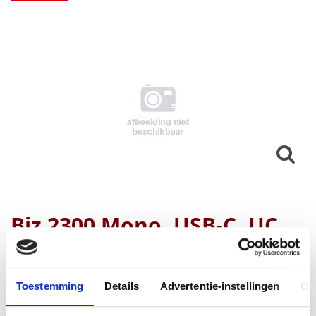
Biz 2300 Mono, USB-C, UC
Fabrikant
Toestemming
Details
Advertentie-instellingen
Ov
Productnummer