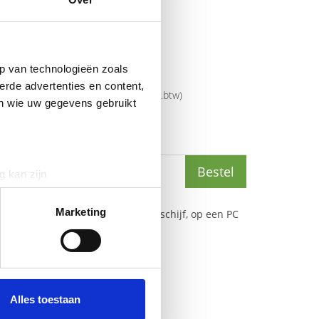
mer
14208-32
p van technologieën zoals
5706991023336
erde advertenties en content,
rijs
€
49
,
00
(
€
59
,
29
incl.btw
)
en wie uw gegevens gebruikt
(
€
36
,
89
incl.btw
)
Bestel
g kan zijn
erprinting)
t
detailgedeelte
in. U kunt uw
Marketing
ks, een muis of een externe harde schijf, op een PC
 media te bieden en om ons
ze partners voor social
nformatie die u aan ze heeft
Alles toestaan