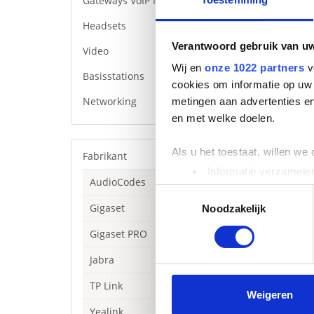
Gateways VoIP Media
Headsets
Verantwoord gebruik van u
Video
Wij en
onze 1022 partners
v
Basisstations
cookies om informatie op uw 
Networking
metingen aan advertenties en
en met welke doelen.
Als u het toestaat, willen we
Fabrikant
Informatie verzamelen
AudioCodes
Uw apparaat identific
Toestemmingsselectie
Gigaset
Lees meer over hoe uw perso
Noodzakelijk
Deze
USB
-adapt
of laptop die is
toestemming op elk moment wi
Gigaset PRO
We gebruiken cookies om cont
Jabra
websiteverkeer te analyseren
TP Link
media, adverteren en analys
Weigeren
verstrekt of die ze hebben v
Yealink