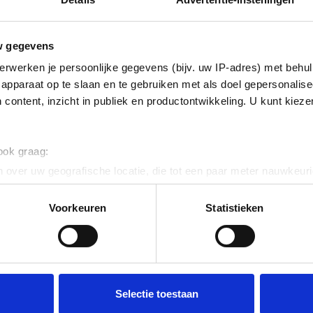
Fabrikant
w gegevens
Productnum
erwerken je persoonlijke gegevens (bijv. uw IP-adres) met behul
EAN code
apparaat op te slaan en te gebruiken met als doel gepersonalise
Bruto advies p
 content, inzicht in publiek en productontwikkeling. U kunt kiez
€
30
,
49
 ook graag:
 over uw geografische locatie, die tot een paar meter nauwkeuri
eren door het actief te scannen op specifieke eigenschappen (fing
onlijke gegevens worden verwerkt en stel uw voorkeuren in he
Voorkeuren
Statistieken
er kunt u apparaten met een
USB
type A-aansluiting, bijv.
USB
-stic
 uitgerust met een
USB
type-C ™ poort.
jzigen of intrekken in de Cookieverklaring.
ent en advertenties te personaliseren, om functies voor social
. Ook delen we informatie over uw gebruik van onze site met on
e. Deze partners kunnen deze gegevens combineren met andere i
Selectie toestaan
erzameld op basis van uw gebruik van hun services.