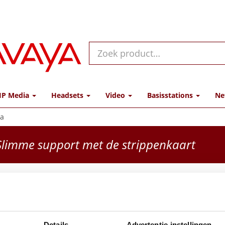
IP Media
Headsets
Video
Basisstations
Ne
ra
limme support met de strippenkaart
Evolv
USB-C,
Details
Advertentie-instellingen