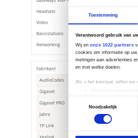
Gateways VoIP Media
Headsets
Toestemming
Video
Basisstations
Verantwoord gebruik van u
Networking
Wij en
onze 1022 partners
v
cookies om informatie op uw 
metingen aan advertenties en
en met welke doelen.
Fabrikant
AudioCodes
Als u het toestaat, willen we
Beschrijving
Informatie verzamelen
Gigaset
Opgeladen en kl
Uw apparaat identific
Toestemmingsselectie
De detailhandel
Gigaset PRO
Perform 45 heads
Lees meer over hoe uw perso
Noodzakelijk
altijd klaar zij
toestemming op elk moment wi
Jabra
dockingstation d
Het wordt gelev
TP Link
We gebruiken cookies om cont
headset te pakk
websiteverkeer te analyseren
Yealink
en aan je dienst