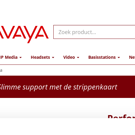
IP Media
Headsets
Video
Basisstations
Ne
ra
limme support met de strippenkaart
Perfo
Bay, 