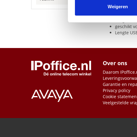
media, adverteren en analys
Weigeren
Specificaties
verstrekt of die ze hebben v
Uitgang AC
Lengte net
geschikt v
Lengte
US
Over ons
Daarom IPoffice.
Leveringsvoorw
Garantie en repa
Privacy policy
Cookie statemen
Veelgestelde vr