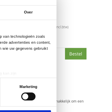
Over
mer
14207-93
rijs
€
250
,
00
(
€
302
,
50
incl.btw
)
p van technologieën zoals
6
erde advertenties en content,
(
€
188
,
23
incl.btw
)
en wie uw gegevens gebruikt
Bestel
g kan zijn
erprinting)
t
detailgedeelte
in. U kunt uw
Marketing
n worden gestoken. Dus het is gemakkelijk om een
 media te bieden en om ons
ze partners voor social
at bent.