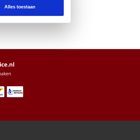
nformatie die u aan ze heeft
Alles toestaan
ice.nl
maken