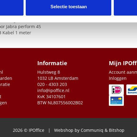
e. Deze partners kunnen deze gegevens combineren met andere i
Selectie toestaan
erzameld op basis van uw gebruik van hun services.
-DC adapter 12V +/- 5%
voedingskabel 2 meter
oor Jabra perform 45
B
Kabel 1 meter
Informatie
Mijn IPOff
nl
Hulstweg 8
Account aan
aarden
1032 LB Amsterdam
Inloggen
ratie
020 - 4303 203
info@ipoffice.nl
t
KvK 34107601
agen
BTW NL807556002B02
2026 © IPOffice | Webshop by
Communiq
&
Bitshop