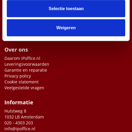
partners voor social media, adverteren en analyse. Deze
partners kunnen deze gegevens combineren met andere
Selectie toestaan
informatie die u aan ze heeft verstrekt of die ze hebben
verzameld op basis van uw gebruik van hun services.
Weigeren
Over ons
Daarom IPoffice.nl
Leveringsvoorwaarden
Garantie en reparatie
Privacy policy
Cookie statement
Veelgestelde vragen
Informatie
Hulstweg 8
1032 LB Amsterdam
020 - 4303 203
info@ipoffice.nl