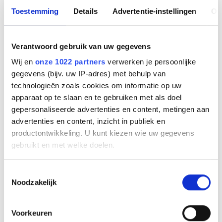
Toestemming
Details
Advertentie-instellingen
Ov
Productnummer
14207-72
EAN code
5706991024210
Verantwoord gebruik van uw gegevens
Bruto advies prijs
Wij en
onze 1022 partners
verwerken je persoonlijke
€
108
,
00
(
€
130
,
68
incl.btw
)
gegevens (bijv. uw IP-adres) met behulp van
technologieën zoals cookies om informatie op uw
€
91
,
20
apparaat op te slaan en te gebruiken met als doel
(
€
110
,
35
incl.btw
)
gepersonaliseerde advertenties en content, metingen aan
Bestel
advertenties en content, inzicht in publiek en
productontwikkeling. U kunt kiezen wie uw gegevens
gebruikt en met welke doelen.
Monteer uw PanaCast 50 met de
VESA
-conforme
beeldschermbeugel onder of boven uw tv voor vergaderingen
Als u het toestaat, willen we ook graag:
met meer flexibiliteit en dynamiek.
Toestemmingsselectie
Noodzakelijk
Informatie verzamelen over uw geografische
locatie, die tot een paar meter nauwkeurig kan zijn
Gerelateerde producten
Uw apparaat identificeren door het actief te
Voorkeuren
scannen op specifieke eigenschappen (fingerprinting)