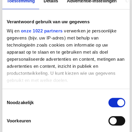
Toestemming
Details
Advertentie-instellingen
Ov
Unified Communication
Inhoud verpakking
Headset met controller
Verantwoord gebruik van uw gegevens
Snelstartgids
Wij en
onze 1022 partners
verwerken je persoonlijke
Documentatie
gegevens (bijv. uw IP-adres) met behulp van
PDF
TECHSHEET
technologieën zoals cookies om informatie op uw
PDF
DATASHEET
apparaat op te slaan en te gebruiken met als doel
gepersonaliseerde advertenties en content, metingen aan
advertenties en content, inzicht in publiek en
Gerelateerde producten
productontwikkeling. U kunt kiezen wie uw gegevens
gebruikt en met welke doelen.
Als u het toestaat, willen we ook graag:
Toestemmingsselectie
Noodzakelijk
Informatie verzamelen over uw geografische
locatie, die tot een paar meter nauwkeurig kan zijn
Uw apparaat identificeren door het actief te
Voorkeuren
scannen op specifieke eigenschappen (fingerprinting)