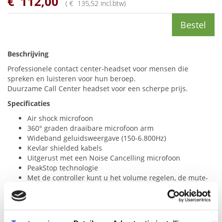
€
112
,
00
(
€
135
,
52
incl.btw
)
Bestel
Beschrijving
Professionele contact center-headset voor mensen die
spreken en luisteren voor hun beroep.
Duurzame Call Center headset voor een scherpe prijs.
Specificaties
Air shock microfoon
360° graden draaibare microfoon arm
Wideband geluidsweergave (150-6.800Hz)
Kevlar shielded kabels
Uitgerust met een Noise Cancelling microfoon
PeakStop technologie
Met de controller kunt u het volume regelen, de mute-
stand activeren en meer
HD Voice-technologie zorgt dat u de andere partij altijd
luid en duidelijk verstaat
USB
-A