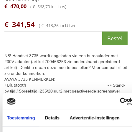
€
470
,
00
(
€
568
,
70
incl.btw
)
€
341
,
54
(
€
413
,
26
incl.btw
)
Bestel
NB! Handset 3735 wordt opgeladen via een bureaulader met
230V adapter
(artikel 700466253 zie onderstaand gerelateerd
artikel)
. Denkt u eraan deze mee te bestellen? Voor compatibiliteit
zie onder kenmerken.
AVAYA 3735 KENMERKEN:
• Bluetooth -
• Stand-
by tijd / Spreektijd: 235/20 uur2 met geactiveerde screensaver
• Push-to-Talk (PTT)
•
Interactieve messaging
• Interactieve messaging
•
Eenvoudige registratie
Toestemming
Details
Advertentie-instellingen
• Drukknop alarm*
•
Gecentraliseerd beheer