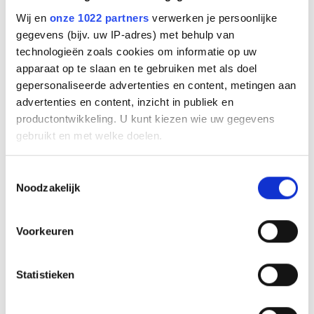
Wij en
onze 1022 partners
verwerken je persoonlijke
gegevens (bijv. uw IP-adres) met behulp van
technologieën zoals cookies om informatie op uw
Avaya IP Office Cloud Server 1000
apparaat op te slaan en te gebruiken met als doel
gebruikers
gepersonaliseerde advertenties en content, metingen aan
advertenties en content, inzicht in publiek en
Info
productontwikkeling. U kunt kiezen wie uw gegevens
Ruime voorraad
gebruikt en met welke doelen.
€
110
,
21
Als u het toestaat, willen we ook graag:
Toestemmingsselectie
Noodzakelijk
Informatie verzamelen over uw geografische
locatie, die tot een paar meter nauwkeurig kan zijn
Uw apparaat identificeren door het actief te
Voorkeuren
scannen op specifieke eigenschappen (fingerprinting)
Lees meer over hoe uw persoonlijke gegevens worden
Statistieken
verwerkt en stel uw voorkeuren in het
detailgedeelte
in.
U kunt uw toestemming op elk moment wijzigen of
intrekken in de Cookieverklaring.