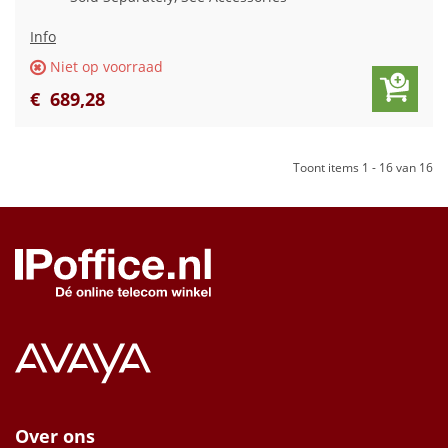
Info
Niet op voorraad
€
689
,
28
Toont items
1 - 16
van
16
Over ons