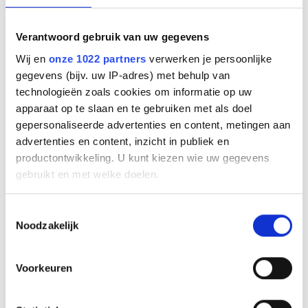
Jabra Evolve3 45 Mono,
LINK 390a, UC, Stand
Verantwoord gebruik van uw gegevens
Wij en
onze 1022 partners
verwerken je persoonlijke
gegevens (bijv. uw IP-adres) met behulp van
Fabrikant
technologieën zoals cookies om informatie op uw
apparaat op te slaan en te gebruiken met als doel
gepersonaliseerde advertenties en content, metingen aan
Productnummer
34599-889-989
advertenties en content, inzicht in publiek en
EAN code
productontwikkeling. U kunt kiezen wie uw gegevens
5706991036183
gebruikt en met welke doelen.
Bruto advies prijs
€
247
,
00
(
€
298
,
87
incl.btw
)
Als u het toestaat, willen we ook graag:
Toestemmingsselectie
Noodzakelijk
Informatie verzamelen over uw geografische
€
153
,
69
locatie, die tot een paar meter nauwkeurig kan zijn
(
€
185
,
96
incl.btw
)
Uw apparaat identificeren door het actief te
Voorkeuren
scannen op specifieke eigenschappen (fingerprinting)
Bestel
Lees meer over hoe uw persoonlijke gegevens worden