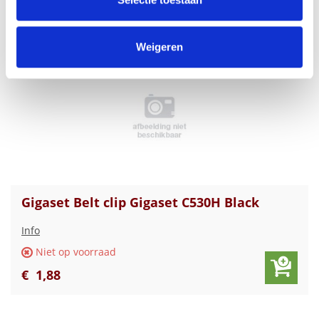
€
2
,
00
informatie die u aan ze heeft verstrekt of die ze hebben
verzameld op basis van uw gebruik van hun services.
Weigeren
Gigaset Belt clip Gigaset C530H Black
Info
Niet op voorraad
€
1
,
88