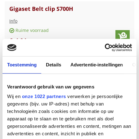
Gigaset Belt clip S700H
Info
Ruime voorraad
€
1
,
94
Toestemming
Details
Advertentie-instellingen
Ov
Verantwoord gebruik van uw gegevens
Wij en
onze 1022 partners
verwerken je persoonlijke
gegevens (bijv. uw IP-adres) met behulp van
technologieën zoals cookies om informatie op uw
apparaat op te slaan en te gebruiken met als doel
gepersonaliseerde advertenties en content, metingen aan
Gigaset Belt clip gigaset E630H serie
advertenties en content, inzicht in publiek en