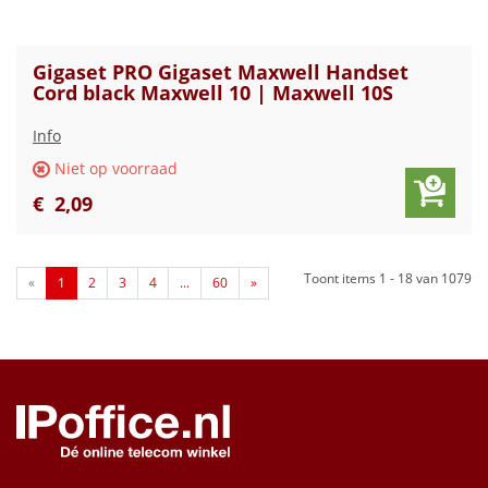
Gigaset PRO Gigaset Maxwell Handset
Cord black Maxwell 10 | Maxwell 10S
Info
Niet op voorraad
€
2
,
09
Toont items
1 - 18
van
1079
«
1
2
3
4
...
60
»