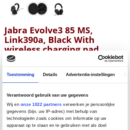
Jabra Evolve3 85 MS,
Link390a, Black With
wireless charging pad
Fabrikant
Toestemming
Details
Advertentie-instellingen
Ov
Productnummer
38599-999-989
Verantwoord gebruik van uw gegevens
EAN code
5706991034424
Wij en
onze 1022 partners
verwerken je persoonlijke
Bruto advies prijs
gegevens (bijv. uw IP-adres) met behulp van
€
620
,
00
(
€
750
,
20
incl.btw
)
technologieën zoals cookies om informatie op uw
apparaat op te slaan en te gebruiken met als doel