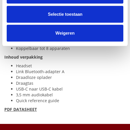
Batterijduur tot 21 uur bellen of 55 uur muziek
partners voor social media, adverteren en analyse. Deze
luisteren
Snellaadtechnologie. 5 uur batterijduur met slechts 5
partners kunnen deze gegevens combineren met andere
Selectie toestaan
minuten laden.
informatie die u aan ze heeft verstrekt of die ze hebben
Slaapstand
verzameld op basis van uw gebruik van hun services.
Draadloos opladen
Weigeren
Bedraad opladen
USB
-C
Batterij verwisselbaar
Koppelbaar tot 8 apparaten
Inhoud verpakking
Headset
Link Bluetooth-adapter A
Draadloze oplader
Draagtas
USB
-C naar
USB
-C kabel
3,5 mm audiokabel
Quick reference guide
PDF
DATASHEET