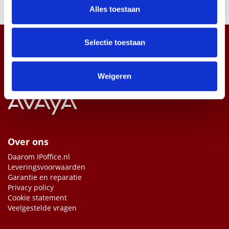
en om ons websiteverkeer te analyseren. Ook delen we
Alles toestaan
informatie over uw gebruik van onze site met onze
partners voor social media, adverteren en analyse. Deze
partners kunnen deze gegevens combineren met andere
Selectie toestaan
informatie die u aan ze heeft verstrekt of die ze hebben
verzameld op basis van uw gebruik van hun services.
Weigeren
Over ons
Daarom IPoffice.nl
Leveringsvoorwaarden
Garantie en reparatie
Privacy policy
Cookie statement
Veelgestelde vragen