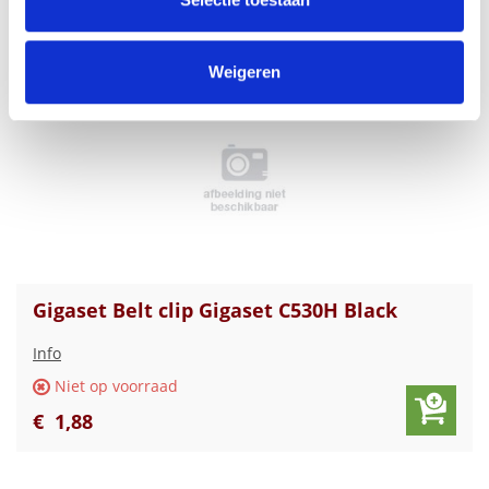
€
2
,
00
informatie die u aan ze heeft verstrekt of die ze hebben
verzameld op basis van uw gebruik van hun services.
Weigeren
Gigaset Belt clip Gigaset C530H Black
Info
Niet op voorraad
€
1
,
88