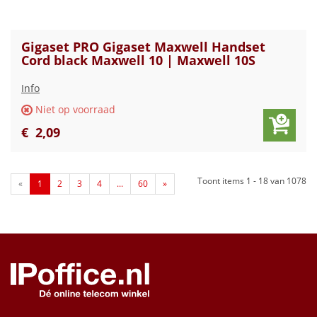
Gigaset PRO Gigaset Maxwell Handset
Cord black Maxwell 10 | Maxwell 10S
Info
Niet op voorraad
€
2
,
09
Toont items
1 - 18
van
1078
«
1
2
3
4
...
60
»