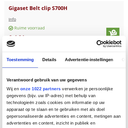
Gigaset Belt clip S700H
Info
Ruime voorraad
€
1
,
94
Toestemming
Details
Advertentie-instellingen
Ov
Verantwoord gebruik van uw gegevens
Wij en
onze 1022 partners
verwerken je persoonlijke
gegevens (bijv. uw IP-adres) met behulp van
technologieën zoals cookies om informatie op uw
apparaat op te slaan en te gebruiken met als doel
gepersonaliseerde advertenties en content, metingen aan
Gigaset Belt clip gigaset E630H serie
advertenties en content, inzicht in publiek en