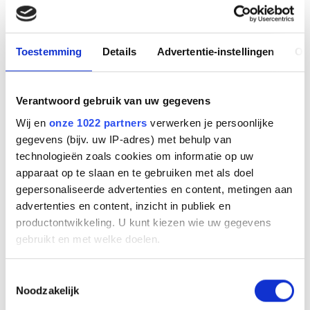
Acoustic Shield Technologie
De BH74 is gecertificeerd voor Microsoft Teams
Premium Open Office, met uitzonderlijke
ruisonderdrukking en Yealink voice pick-up
Toestemming
Details
Advertentie-instellingen
Ov
technologie. Met behulp van Yealink Acoustic
Shield Technology 3.0 en vier hoogwaardige
microfoons kan de BH74 omgevingsgeluid uit
Verantwoord gebruik van uw gegevens
verschillende richtingen filteren. Elk van de vier
microfoons controleert afzonderlijk interne en
Wij en
onze 1022 partners
verwerken je persoonlijke
externe geluiden, filtert achtergrondgeluiden weg
gegevens (bijv. uw IP-adres) met behulp van
en vangt alleen uw stem op.
technologieën zoals cookies om informatie op uw
Hybride
ANC
ruisonderdrukking
apparaat op te slaan en te gebruiken met als doel
De BH74 headset beschikt over hybride
ANC
gepersonaliseerde advertenties en content, metingen aan
(Active Noise Cancellation) technologie, die zowel
feedforward als feedback microfoons en
advertenties en content, inzicht in publiek en
verwerking combineert om ruisfrequenties in
productontwikkeling. U kunt kiezen wie uw gegevens
verschillende scenario’s te elimineren. Het
gebruikt en met welke doelen.
nauwsluitende ontwerp van de oorschelpen
verbetert het algehele effect van
Als u het toestaat, willen we ook graag:
ruisonderdrukking nog verder. Deze hybride
ANC
-
Toestemmingsselectie
technologie zorgt voor een meeslepende
Noodzakelijk
Informatie verzamelen over uw geografische
geluidservaring, zodat je je zonder afleiding op je
locatie, die tot een paar meter nauwkeurig kan zijn