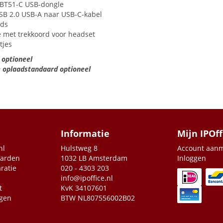
/BT51-C
USB
-dongle
SB
2.0
USB
-A naar
USB
-C-kabel
ids
e met trekkoord voor headset
tjes
 optioneel
 oplaadstandaard optioneel
Informatie
Mijn IPOff
nl
Hulstweg 8
Account aan
aarden
1032 LB Amsterdam
Inloggen
ratie
020 - 4303 203
info@ipoffice.nl
t
KvK 34107601
agen
BTW NL807556002B02