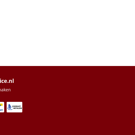
ice.nl
maken