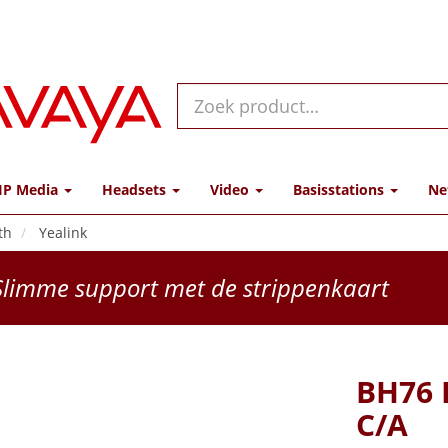
IP Media
Headsets
Video
Basisstations
Ne
th
Yealink
limme support met de strippenkaart
BH76 
C/A