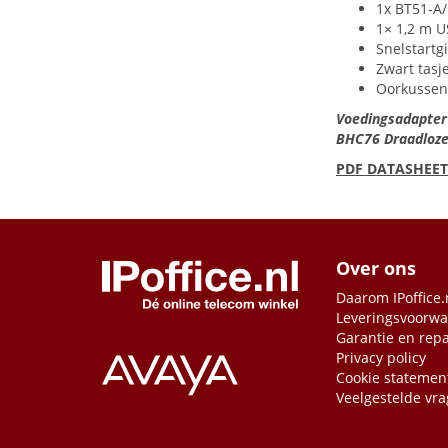
1x BT51-A
1× 1,2 m
U
Snelstartg
Zwart tasj
Oorkussen
Voedingsadapter
BHC76 Draadloze
PDF
DATASHEET
Over ons
Daarom IPoffice.
Leveringsvoorw
Garantie en repa
Privacy policy
Cookie statemen
Veelgestelde vr