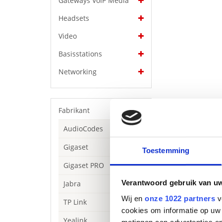
Gateways VoIP Media
Headsets
Video
Basisstations
Networking
Fabrikant
AudioCodes
Gigaset
Toestemming
Gigaset PRO
Beschrijving
Verantwoord gebruik van u
Jabra
De Yealink BH76 
Wij en
onze 1022 partners
v
ongeëvenaarde d
TP Link
Yealink Acousti
cookies om informatie op uw 
Yealink
ontwerp kan de 