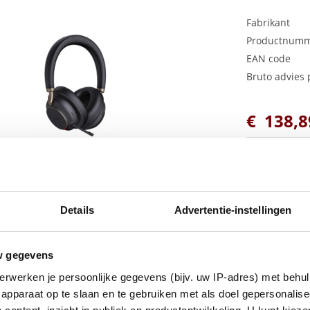
Fabrikant
Productnum
EAN code
Bruto advies p
€
138
,
8
Details
Advertentie-instellingen
w gegevens
Plus Draadloze Bluetooth Business Headset biedt een stijlvolle uits
erwerken je persoonlijke gegevens (bijv. uw IP-adres) met behul
raagervaring, intrekbare verborgen microfoonarmtechnologie, drie
c Shield Technology ondersteund door meerdere microfoons. Met z
apparaat op te slaan en te gebruiken met als doel gepersonalise
BH76 Plus de hele dag comfortabel gedragen worden. Bovendien