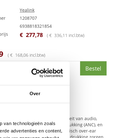
Yealink
mer
1208707
6938818321854
rijs
€
277
,
78
(
€
336
,
11
incl.btw
)
9
(
€
168
,
06
incl.btw
)
Bestel
Over
traling, met ultieme afspeelkwaliteit van audio,
p van technologieën zoals
 niveaus van actieve ruisonderdrukking (
ANC
), en
acht traagschuim en een ergonomisch over-ear
erde advertenties en content,
 kunnen
ANC
en passieve ruisonderdrukking zorgen