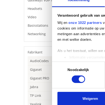
Gateways VoIP Media
Headsets
Verantwoord gebruik van u
Video
Wij en
onze 1022 partners
v
Basisstations
cookies om informatie op uw 
Networking
metingen aan advertenties en
en met welke doelen.
Als u het toestaat, willen we
Fabrikant
Informatie verzamelen
Beschrijving
AudioCodes
Uw apparaat identific
Toestemmingsselectie
Yealink Wandho
Gigaset
Lees meer over hoe uw perso
Noodzakelijk
toestemming op elk moment wi
Gigaset PRO
We gebruiken cookies om cont
Jabra
websiteverkeer te analyseren
TP Link
media, adverteren en analys
Weigeren
verstrekt of die ze hebben v
Yealink