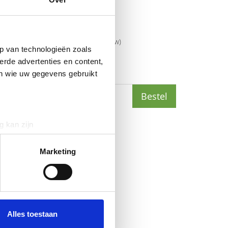
mer
YEALINK-WMBMP56
6938818306288
rijs
€
7
,
50
(
€
9
,
08
incl.btw
)
p van technologieën zoals
erde advertenties en content,
(
€
6
,
81
incl.btw
)
en wie uw gegevens gebruikt
Bestel
g kan zijn
erprinting)
t
detailgedeelte
in. U kunt uw
Marketing
 media te bieden en om ons
ze partners voor social
nformatie die u aan ze heeft
Alles toestaan