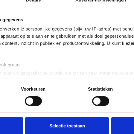
Productnum
EAN code
w gegevens
Bruto advies p
erwerken je persoonlijke gegevens (bijv. uw IP-adres) met behul
apparaat op te slaan en te gebruiken met als doel gepersonalise
€
5
,
63
 content, inzicht in publiek en productontwikkeling. U kunt kiez
 ook graag:
 over uw geografische locatie, die tot een paar meter nauwkeuri
eren door het actief te scannen op specifieke eigenschappen (fing
uder MP56
onlijke gegevens worden verwerkt en stel uw voorkeuren in he
Voorkeuren
Statistieken
jzigen of intrekken in de Cookieverklaring.
ent en advertenties te personaliseren, om functies voor social
. Ook delen we informatie over uw gebruik van onze site met on
e. Deze partners kunnen deze gegevens combineren met andere i
Selectie toestaan
erzameld op basis van uw gebruik van hun services.