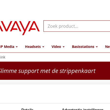
IP Media
Headsets
Video
Basisstations
Ne
link
limme support met de strippenkaart
Wand
Fabrikant
Details
Advertentie-instellingen