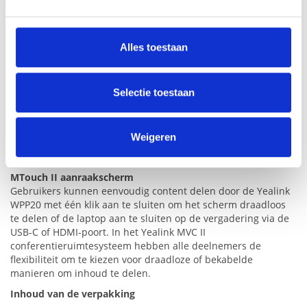
We gebruiken cookies om content en advertenties te
spraakbereik. De AI-functies met spraakherkenning,
personaliseren, om functies voor social media te bieden
spraaktranscriptie en Cortana bieden meer mogelijkheden
voor de toekomst van intelligente Microsoft Teams Rooms.
en om ons websiteverkeer te analyseren. Ook delen we
Alles toestaan
informatie over uw gebruik van onze site met onze
MCore mini-PC
De MCore mini-PC kan aan de muur of op een vergadertafel
partners voor social media, adverteren en analyse. Deze
worden geplaatst, afhankelijk van de kamerindeling. In alle
partners kunnen deze gegevens combineren met andere
Selectie toestaan
Yealink
MVC
II conferentieruimtesystemen integreert de
informatie die u aan ze heeft verstrekt of die ze hebben
MCore kabelbeheeroplossing data- en stroomvoorziening in
verzameld op basis van uw gebruik van hun services.
één CAT5e-kabel, waardoor de ingewikkelde verbindingen
Weigeren
worden vereenvoudigd en de implementatietijd van het
videoconferentiesysteem wordt verkort.
MTouch II aanraakscherm
Gebruikers kunnen eenvoudig content delen door de Yealink
WPP20 met één klik aan te sluiten om het scherm draadloos
te delen of de laptop aan te sluiten op de vergadering via de
USB
-C of
HDMI
-poort. In het Yealink
MVC
II
conferentieruimtesysteem hebben alle deelnemers de
flexibiliteit om te kiezen voor draadloze of bekabelde
manieren om inhoud te delen.
Inhoud van de verpakking