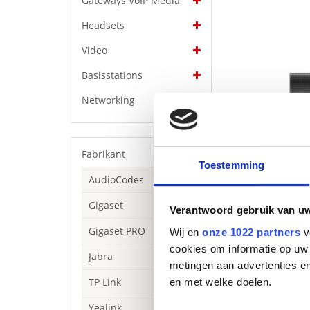
Gateways VoIP Media
Headsets
Video
Basisstations
Networking
Fabrikant
Toestemming
AudioCodes
Gigaset
Verantwoord gebruik van u
Gigaset PRO
Wij en
onze 1022 partners
v
Beschrijving
cookies om informatie op uw 
Jabra
metingen aan advertenties en
MeetingEye 600 i
De combinatie va
TP Link
en met welke doelen.
gebied van zowe
Yealink
geluidsbronnen, 