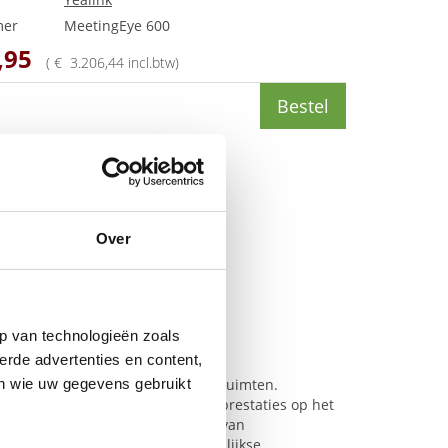
mer
MeetingEye 600
,
95
(
€
3.206
,
44
incl.btw
)
Bestel
Over
p van technologieën zoals
erde advertenties en content,
en wie uw gegevens gebruikt
tworpen voor middelgrote vergaderruimten.
 10x zoomlens, belooft perfecte prestaties op het
ën (gezichtsherkenning, locatie van
or een vloeiende en veilige dagelijkse