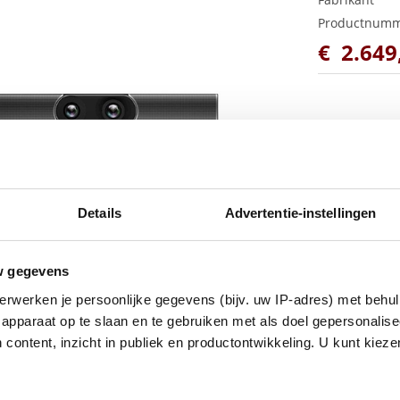
Productnum
€
2.649
Details
Advertentie-instellingen
w gegevens
erwerken je persoonlijke gegevens (bijv. uw IP-adres) met behul
apparaat op te slaan en te gebruiken met als doel gepersonalise
 content, inzicht in publiek en productontwikkeling. U kunt kiez
s een alles-in-één intelligente videoconferentiecamera die is on
n twee camera’s, een ultragroothoeklens met 20 megapixels en een
l details als panorama. De
UHD
4K camera, meerdere AI-technologie
stemtracering etc.) en ingebouwde automatische lensdop zorgen vo