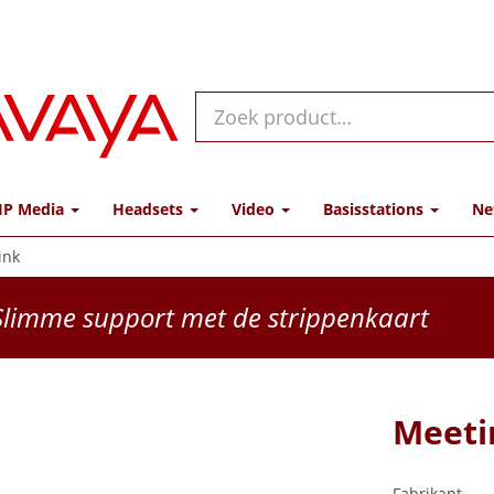
IP Media
Headsets
Video
Basisstations
Ne
ink
limme support met de strippenkaart
Meeti
Fabrikant