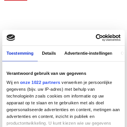
Toestemming
Details
Advertentie-instellingen
Ov
Verantwoord gebruik van uw gegevens
Wij en
onze 1022 partners
verwerken je persoonlijke
Hoorn SIP-T52S/T54S
gegevens (bijv. uw IP-adres) met behulp van
technologieën zoals cookies om informatie op uw
apparaat op te slaan en te gebruiken met als doel
Fabrikant
gepersonaliseerde advertenties en content, metingen aan
Yealink
advertenties en content, inzicht in publiek en
Productnummer
productontwikkeling. U kunt kiezen wie uw gegevens
HS-T52-T54