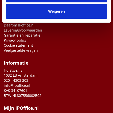
informatie die u aan ze heeft verstrekt of die ze hebben
verzameld op basis van uw gebruik van hun services.
Weigeren
Over ons
Daarom IPoffice.nl
Leveringsvoorwaarden
Garantie en reparatie
Privacy policy
Cookie statement
Veelgestelde vragen
Informatie
Hulstweg 8
1032 LB Amsterdam
020 - 4303 203
info@ipoffice.nl
KvK 34107601
BTW NL807556002B02
Mijn IPOffice.nl