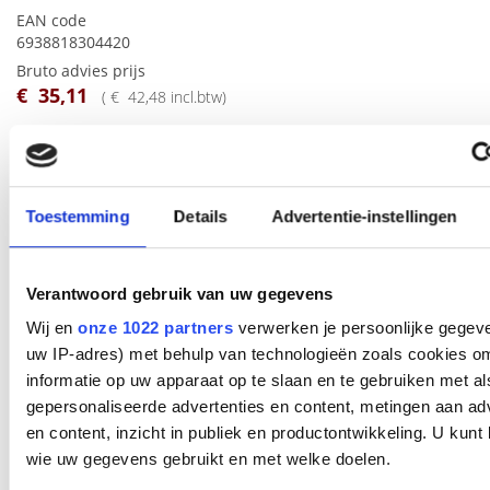
EAN code
6938818304420
Bruto advies prijs
€
35
,
11
(
€
42
,
48
incl.btw
)
€
28
,
53
(
€
34
,
52
incl.btw
)
Bestel
Toestemming
Details
Advertentie-instellingen
Beschrijving
Verantwoord gebruik van uw gegevens
Yealink BT50 is een plug-and-play
USB
Bluetooth dongle die
Wij en
onze 1022 partners
verwerken je persoonlijke gegeve
uw Yealink CP900/CP700 verbindt met uw PC voor een snelle
en betrouwbare Bluetooth verbinding. BT50 garandeert een
uw IP-adres) met behulp van technologieën zoals cookies o
eersteklas bereik tot 30 meter, zodat u zich tijdens een
informatie op uw apparaat op te slaan en te gebruiken met al
gesprek vrij van uw laptop kunt bewegen. Wat betreft de
gepersonaliseerde advertenties en content, metingen aan ad
audio, door geluidskwaliteitsfuncties toe te voegen aan BT50,
en content, inzicht in publiek en productontwikkeling. U kunt
kun je genieten van een natuurlijk geluid, zelfs als je niet
wie uw gegevens gebruikt en met welke doelen.
achter je bureau zit. Ondertussen wordt de muziek
gestreamd in verbazingwekkende hifi-kwaliteit via A2DP.