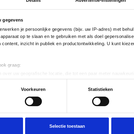
Details
Advertentie-instellingen
Productnum
w gegevens
Bruto advies p
erwerken je persoonlijke gegevens (bijv. uw IP-adres) met behul
apparaat op te slaan en te gebruiken met als doel gepersonalise
€
14
,
14
 content, inzicht in publiek en productontwikkeling. U kunt kiez
 ook graag:
 over uw geografische locatie, die tot een paar meter nauwkeuri
eren door het actief te scannen op specifieke eigenschappen (fing
onlijke gegevens worden verwerkt en stel uw voorkeuren in he
Voorkeuren
Statistieken
jzigen of intrekken in de Cookieverklaring.
ent en advertenties te personaliseren, om functies voor social
. Ook delen we informatie over uw gebruik van onze site met on
e. Deze partners kunnen deze gegevens combineren met andere i
Selectie toestaan
erzameld op basis van uw gebruik van hun services.