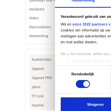
Gateways VoIP Media
Toestemming
Headsets
Verantwoord gebruik van u
Video
Wij en
onze 1022 partners
v
Basisstations
cookies om informatie op uw 
Networking
metingen aan advertenties en
en met welke doelen.
Als u het toestaat, willen we
AudioCodes
Informatie verzamelen
Uw apparaat identific
Toestemmingsselectie
Gigaset
Lees meer over hoe uw perso
Noodzakelijk
Gigaset PRO
toestemming op elk moment wi
Jabra
We gebruiken cookies om cont
TP Link
websiteverkeer te analyseren
media, adverteren en analys
Weigeren
Yealink
Beschrijving
verstrekt of die ze hebben v