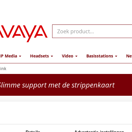
IP Media
Headsets
Video
Basisstations
Ne
link
limme support met de strippenkaart
PSU-5
(1.8M)