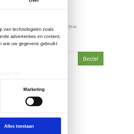
Over
Yealink
mer
330000010046
rijs
€
18
,
85
(
€
22
,
81
incl.btw
)
p van technologieën zoals
erde advertenties en content,
en wie uw gegevens gebruikt
(
€
17
,
11
incl.btw
)
Bestel
g kan zijn
erprinting)
t
detailgedeelte
in. U kunt uw
Marketing
 media te bieden en om ons
ze partners voor social
nformatie die u aan ze heeft
Alles toestaan