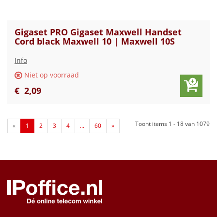
Gigaset PRO Gigaset Maxwell Handset
Cord black Maxwell 10 | Maxwell 10S
Info
Niet op voorraad
€
2
,
09
Toont items
1 - 18
van
1079
«
1
2
3
4
...
60
»