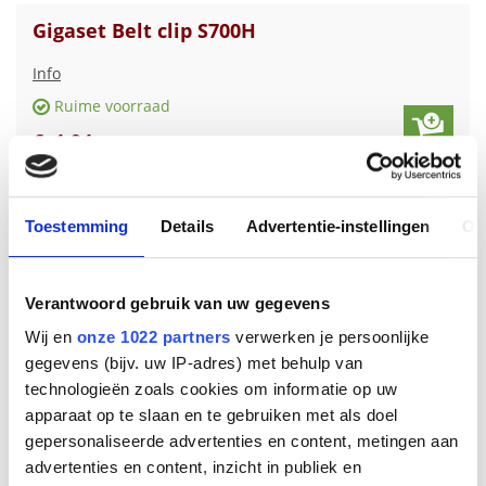
Gigaset Belt clip S700H
Info
Ruime voorraad
€
1
,
94
Toestemming
Details
Advertentie-instellingen
Ov
Verantwoord gebruik van uw gegevens
Wij en
onze 1022 partners
verwerken je persoonlijke
gegevens (bijv. uw IP-adres) met behulp van
technologieën zoals cookies om informatie op uw
apparaat op te slaan en te gebruiken met als doel
gepersonaliseerde advertenties en content, metingen aan
Gigaset Belt clip gigaset E630H serie
advertenties en content, inzicht in publiek en