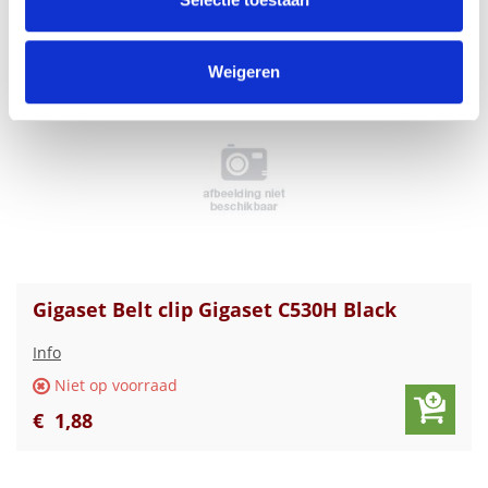
€
2
,
00
informatie die u aan ze heeft verstrekt of die ze hebben
verzameld op basis van uw gebruik van hun services.
Weigeren
Gigaset Belt clip Gigaset C530H Black
Info
Niet op voorraad
€
1
,
88