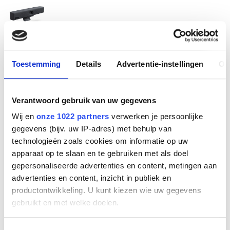
Meetingbar A10-010
Toestemming
Details
Advertentie-instellingen
Ov
Fabrikant
Yealink
Verantwoord gebruik van uw gegevens
Productnummer
1203680
Wij en
onze 1022 partners
verwerken je persoonlijke
EAN code
gegevens (bijv. uw IP-adres) met behulp van
6938818312418
technologieën zoals cookies om informatie op uw
Bruto advies prijs
apparaat op te slaan en te gebruiken met als doel
€
1.199
,
95
(
€
1.451
,
94
incl.btw
)
gepersonaliseerde advertenties en content, metingen aan
advertenties en content, inzicht in publiek en
productontwikkeling. U kunt kiezen wie uw gegevens
€
1.068
,
38
(
€
1.292
,
74
incl.btw
)
gebruikt en met welke doelen.
Bestel
Als u het toestaat, willen we ook graag: