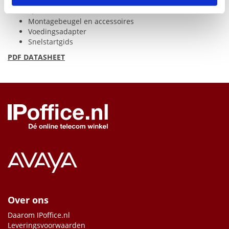
3 m ethernetkabel
1,8 m
HDMI
-kabel
Montagebeugel en accessoires
Voedingsadapter
Snelstartgids
PDF
DATASHEET
Over ons
Daarom IPoffice.nl
Leveringsvoorwaarden