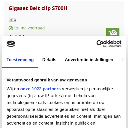
Gigaset Belt clip S700H
Info
Ruime voorraad
€
1
,
94
Toestemming
Details
Advertentie-instellingen
Ov
Verantwoord gebruik van uw gegevens
Wij en
onze 1022 partners
verwerken je persoonlijke
gegevens (bijv. uw IP-adres) met behulp van
technologieën zoals cookies om informatie op uw
apparaat op te slaan en te gebruiken met als doel
gepersonaliseerde advertenties en content, metingen aan
Gigaset Belt clip gigaset E630H serie
advertenties en content, inzicht in publiek en