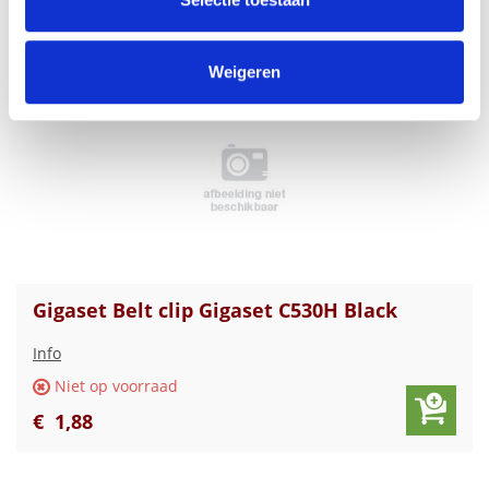
€
2
,
00
informatie die u aan ze heeft verstrekt of die ze hebben
verzameld op basis van uw gebruik van hun services.
Weigeren
Gigaset Belt clip Gigaset C530H Black
Info
Niet op voorraad
€
1
,
88