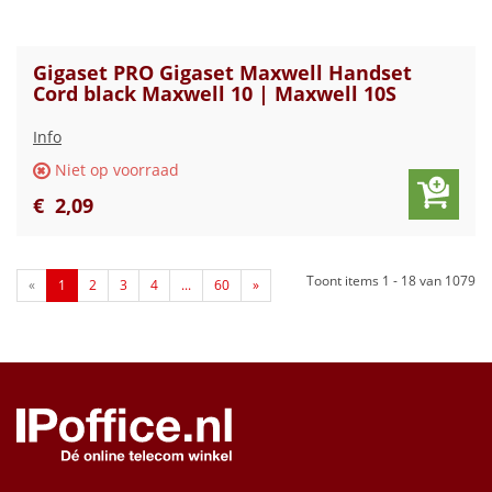
Gigaset PRO Gigaset Maxwell Handset
Cord black Maxwell 10 | Maxwell 10S
Info
Niet op voorraad
€
2
,
09
Toont items
1 - 18
van
1079
«
1
2
3
4
...
60
»