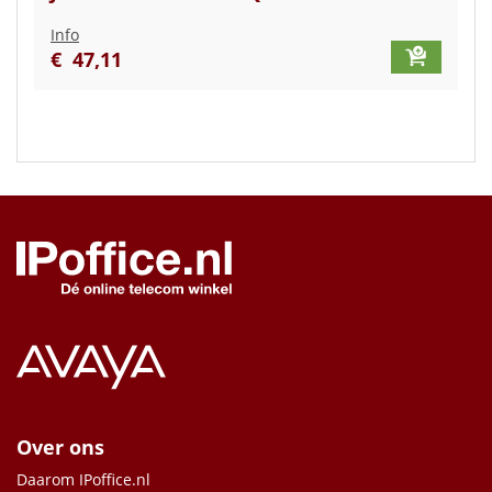
Info
€
47
,
11
Over ons
Daarom IPoffice.nl