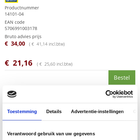
Productnummer
14101-04
EAN code
5706991003178
Bruto advies prijs
€
34
,
00
(
€
41
,
14
incl.btw
)
€
21
,
16
(
€
25
,
60
incl.btw
)
Bestel
Vervangende foam oorkussens tbv GN2000 headsets (verpakt
per 10 stuks)
Toestemming
Details
Advertentie-instellingen
Ov
Gerelateerde producten
Verantwoord gebruik van uw gegevens