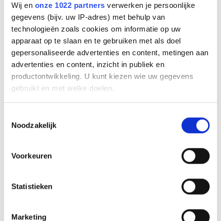
Wij en
onze 1022 partners
verwerken je persoonlijke
gegevens (bijv. uw IP-adres) met behulp van
technologieën zoals cookies om informatie op uw
apparaat op te slaan en te gebruiken met als doel
gepersonaliseerde advertenties en content, metingen aan
advertenties en content, inzicht in publiek en
productontwikkeling. U kunt kiezen wie uw gegevens
gebruikt en met welke doelen.
JABRA BIZ 1500 Duo USB
Als u het toestaat, willen we ook graag:
Toestemmingsselectie
Info
Noodzakelijk
Informatie verzamelen over uw geografische
€
120
,
00
locatie, die tot een paar meter nauwkeurig kan zijn
Uw apparaat identificeren door het actief te
Voorkeuren
scannen op specifieke eigenschappen (fingerprinting)
Lees meer over hoe uw persoonlijke gegevens worden
Statistieken
verwerkt en stel uw voorkeuren in het
detailgedeelte
in.
U kunt uw toestemming op elk moment wijzigen of
intrekken in de Cookieverklaring.
Marketing